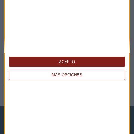
EN DIRECTO
@CAPITALRADIOB
ACEPTO
MÁS OPCIONES
NOTICIAS RELACIONADAS