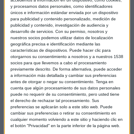
accedemos a información en un dispositivo, como cookies,
y procesamos datos personales, como identificadores
únicos e información estándar enviada por un dispositivo
“Se trata de un servicio 360 grados donde se da todo al
para publicidad y contenido personalizado, medición de
cliente”, explica Tenorio en Capital Radio. Es la gestión
publicidad y contenido, investigación de audiencia y
turística deportiva, desde el alojamiento y el transporte,
desarrollo de servicios.
Con su permiso, nosotros y
hasta la contratación de personal y la relación de
nuestros socios podemos utilizar datos de localización
intermediación entre el cliente y el comité organizador de
geográfica precisa e identificación mediante las
un evento. “El cliente agradece que en vez de tener una
características de dispositivos. Puede hacer clic para
otorgarnos su consentimiento a nosotros y a nuestros 1538
interlocución con 7 u 8 partes, tenga todo con nosotros y los
socios para que llevemos a cabo el procesamiento
servicios diversificados pero coordinados con el mismo
previamente descrito. De forma alternativa, puede acceder
concepto, la misma filosofía y la misma oficina”, añade.
a información más detallada y cambiar sus preferencias
antes de otorgar o negar su consentimiento.
Tenga en
Con un departamento pionero y líder en Europa, Viajes el
cuenta que algún procesamiento de sus datos personales
Corte Inglés ha apostado por la especialización,
puede no requerir de su consentimiento, pero usted tiene
especialmente desde Madrid y Sevilla, para atacar un nicho
el derecho de rechazar tal procesamiento. Sus
preferencias se aplicarán solo a este sitio web. Puede
de mercado que permitiera la profesionalización en el
cambiar sus preferencias o retirar su consentimiento en
sector deportivo gracias a relaciones con federaciones y
cualquier momento volviendo a este sitio y haciendo clic en
asociaciones pero también a empresas gestoras del
el botón "Privacidad" en la parte inferior de la página web.
deporte.