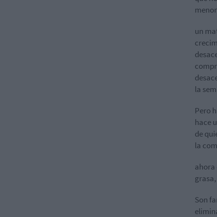
menor
un mat
crecim
desace
compra
desace
la se
Pero h
hace u
de qui
la com
ahora 
grasa,
Son fa
elimin