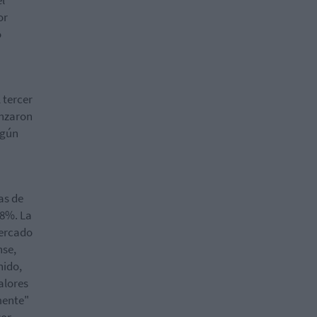
or
o
 tercer
anzaron
egún
as de
58%. La
mercado
nse,
nido,
alores
mente"
yor