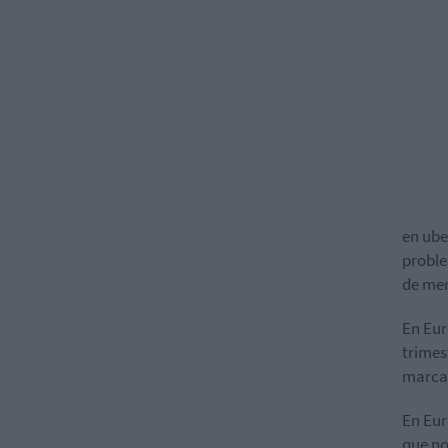
en ube
proble
de mer
En Eur
trimes
marca 
En Eur
que no