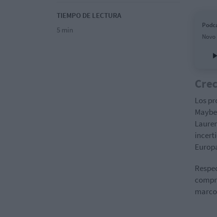
TIEMPO DE LECTURA
Podca
5 min
Novo 
Crec
Los pr
Maybel
Lauren
incert
Europa
Respec
compra
marco 