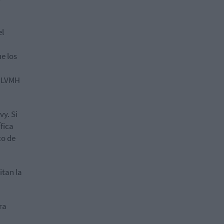
el
e los
o LVMH
vy. Si
fica
to de
itan la
ra