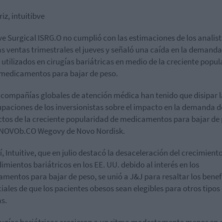
iz, intuitibve
ive Surgical ISRG.O no cumplió con las estimaciones de los analis
as ventas trimestrales el jueves y señaló una caída en la demanda
 utilizados en cirugías bariátricas en medio de la creciente popu
 medicamentos para bajar de peso.
 compañías globales de atención médica han tenido que disipar l
paciones de los inversionistas sobre el impacto en la demanda d
tos de la creciente popularidad de medicamentos para bajar de
NOVOb.CO Wegovy de Novo Nordisk.
í, Intuitive, que en julio destacó la desaceleración del crecimiento
imientos bariátricos en los EE. UU. debido al interés en los
mentos para bajar de peso, se unió a J&J para resaltar los benef
iales de que los pacientes obesos sean elegibles para otros tipos
as.
rugías bariátricas crecieron a un ritmo modestamente menor en e