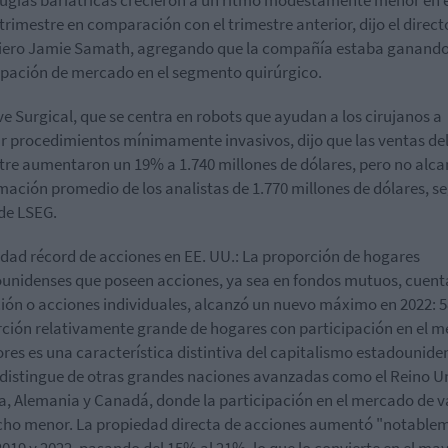
 trimestre en comparación con el trimestre anterior, dijo el direct
iero Jamie Samath, agregando que la compañía estaba ganand
ipación de mercado en el segmento quirúrgico.
ive Surgical, que se centra en robots que ayudan a los cirujanos a
ar procedimientos mínimamente invasivos, dijo que las ventas del
tre aumentaron un 19% a 1.740 millones de dólares, pero no alc
imación promedio de los analistas de 1.770 millones de dólares, s
de LSEG.
dad récord de acciones en EE. UU.: La proporción de hogares
unidenses que poseen acciones, ya sea en fondos mutuos, cuent
ción o acciones individuales, alcanzó un nuevo máximo en 2022: 
ción relativamente grande de hogares con participación en el 
ores es una característica distintiva del capitalismo estadounide
 distingue de otras grandes naciones avanzadas como el Reino U
a, Alemania y Canadá, donde la participación en el mercado de v
ho menor. La propiedad directa de acciones aumentó "notable
2019 y 2022, pasando del 15% al ​​21%, lo que lo convierte en el ma