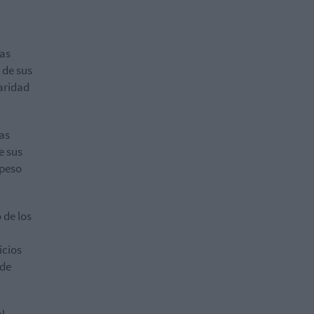
tas
 de sus
laridad
as
e sus
 peso
 de los
icios
 de
l