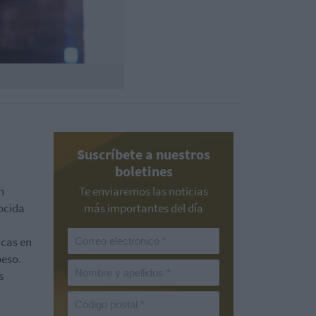
Suscríbete a nuestros
boletines
n
Te enviaremos las noticias
nocida
más importantes del día
icas en
peso.
s