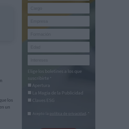
Elige los boletines a los que
suscribirte
*
en
Apertura
La Magia de la Publicidad
que los
Claves ESG
en un
Acepto la
política de privacidad
. *