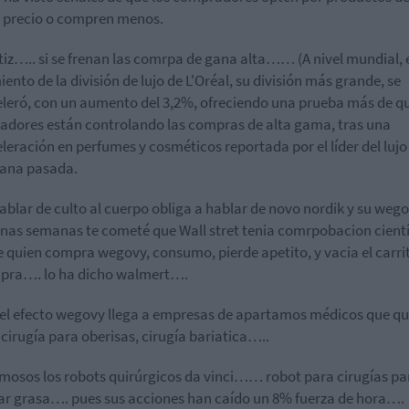
 precio o compren menos.
iz….. si se frenan las comrpa de gana alta…… (A nivel mundial, 
iento de la división de lujo de L'Oréal, su división más grande, se
leró, con un aumento del 3,2%, ofreciendo una prueba más de qu
dores están controlando las compras de alta gama, tras una
leración en perfumes y cosméticos reportada por el líder del luj
mana pasada.
ablar de culto al cuerpo obliga a hablar de novo nordik y su wego
nas semanas te cometé que Wall stret tenia comrpobacion cientí
e quien compra wegovy, consumo, pierde apetito, y vacia el carri
pra…. lo ha dicho walmert….
el efecto wegovy llega a empresas de apartamos médicos que qu
 cirugía para oberisas, cirugía bariatica…..
mosos los robots quirúrgicos da vinci…… robot para cirugías pa
ar grasa…. pues sus acciones han caído un 8% fuerza de hora….