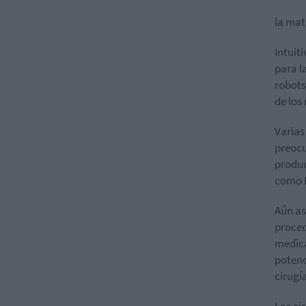
la matr
Intuit
para l
robots
de los
Varias
preocu
produc
como 
Aún as
proced
medica
potenc
cirugí
Las ci