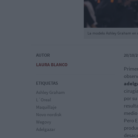
La modelo Ashley Graham en un
AUTOR
20/10/2
LAURA BLANCO
Prime
observ
ETIQUETAS
adelg
cirugí
Ashley Graham
por su
L´Oreal
result
Maquillaje
medio 
Novo nordisk
Pero E
Wegovy
produc
Adelgazar
desace