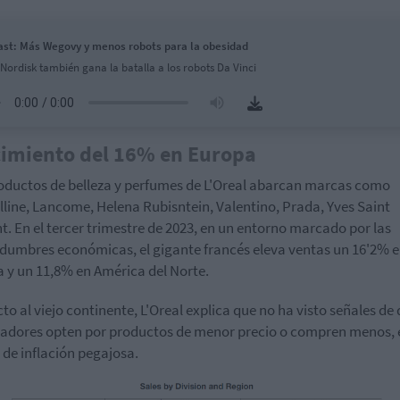
st: Más Wegovy y menos robots para la obesidad
Nordisk también gana la batalla a los robots Da Vinci
imiento del 16% en Europa
oductos de belleza y perfumes de L'Oreal abarcan marcas como
line, Lancome, Helena Rubisntein, Valentino, Prada, Yves Saint
t. En el tercer trimestre de 2023, en un entorno marcado por las
idumbres económicas, el gigante francés eleva ventas un 16'2% 
 y un 11,8% en América del Norte.
to al viejo continente, L'Oreal explica que no ha visto señales de 
dores opten por productos de menor precio o compren menos, 
de inflación pegajosa.