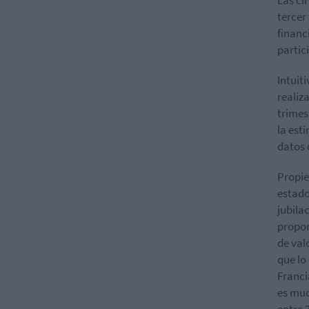
tercer
financ
partic
Intuit
realiz
trimes
la est
datos 
Propie
estado
jubila
propor
de val
que lo
Franci
es muc
entre 