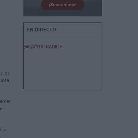
¡Suscribirme!
EN DIRECTO
@CAPITALRADIOB
s los
cuota
tercer
ue
dijo
e