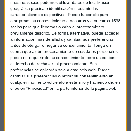
nuestros socios podemos utilizar datos de localización
geográfica precisa e identificación mediante las
características de dispositivos. Puede hacer clic para
otorgarnos su consentimiento a nosotros y a nuestros 1538
Empresas
Economía
Televisión
Apple tv
socios para que llevemos a cabo el procesamiento
previamente descrito. De forma alternativa, puede acceder
a información más detallada y cambiar sus preferencias
Rumores
Accesorios
Moto 360
Sony xperia
antes de otorgar o negar su consentimiento.
Tenga en
cuenta que algún procesamiento de sus datos personales
puede no requerir de su consentimiento, pero usted tiene
el derecho de rechazar tal procesamiento. Sus
preferencias se aplicarán solo a este sitio web. Puede
cambiar sus preferencias o retirar su consentimiento en
cualquier momento volviendo a este sitio y haciendo clic en
Suscríbete a nuestros boletines
el botón "Privacidad" en la parte inferior de la página web.
Te enviaremos las noticias más importantes del día