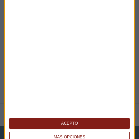
¡Suscribirme!
EN DIRECTO
@CAPITALRADIOB
NOTICIAS RELACIONADAS
ACEPTO
MÁS OPCIONES