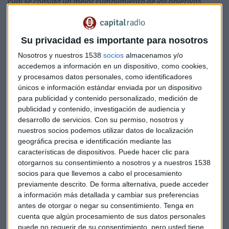
cual se consiga un mejor cumplimiento de los objetivos
públicos”.
Otros aspectos en los que incide la normativa es
la lucha contra la morosidad, así como la disminución de los
plazos de pago, aseguró el abogado.
Su privacidad es importante para nosotros
Nosotros y nuestros 1538
socios
almacenamos y/o
Francisco Rubio, Socio de XCeptio Abogados,
adelantó
accedemos a información en un dispositivo, como cookies,
las novedades procedimentales de la Ley, incidiendo en las
y procesamos datos personales, como identificadores
consultas preliminares del mercado, las etiquetas y las
únicos e información estándar enviada por un dispositivo
novedades en los ámbitos fiscal y laboral. En los últimos
para publicidad y contenido personalizado, medición de
publicidad y contenido, investigación de audiencia y
años hemos presenciado casos de adjudicaciones y
desarrollo de servicios.
Con su permiso, nosotros y
modificaciones contractuales irregulares, sobre costes o
nuestros socios podemos utilizar datos de localización
paralizaciones por defectos en la definición y planificación
geográfica precisa e identificación mediante las
del contrato. Existía una falta de regulación entre el poder
características de dispositivos. Puede hacer clic para
adjudicatario y la empresa licitadora, además, el
otorgarnos su consentimiento a nosotros y a nuestros 1538
desconocimiento, por parte de los empleados públicos a la
socios para que llevemos a cabo el procesamiento
hora de redactar los pliegos, dificultaba aún más la
previamente descrito. De forma alternativa, puede acceder
a información más detallada y cambiar sus preferencias
situac
ión. “La nueva LCSP viene a resolver ese problema
antes de otorgar o negar su consentimiento.
Tenga en
porque incluye la realización de consultas preliminares de
cuenta que algún procesamiento de sus datos personales
mercado que se publicarán en la Plataforma de
puede no requerir de su consentimiento, pero usted tiene