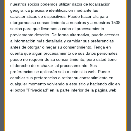
nuestros socios podemos utilizar datos de localización
Lufthansa ha demostrado siempre en el pasado que la
geográfica precisa e identificación mediante las
empresa puede reaccionar de forma flexible a los cambios
características de dispositivos. Puede hacer clic para
otorgarnos su consentimiento a nosotros y a nuestros 1538
dinámicos de los mercados y que sale fortalecida de los
socios para que llevemos a cabo el procesamiento
retos, según su presidente.
previamente descrito. De forma alternativa, puede acceder
a información más detallada y cambiar sus preferencias
Empresas
Lufthansa
antes de otorgar o negar su consentimiento.
Tenga en
cuenta que algún procesamiento de sus datos personales
puede no requerir de su consentimiento, pero usted tiene
el derecho de rechazar tal procesamiento. Sus
preferencias se aplicarán solo a este sitio web. Puede
cambiar sus preferencias o retirar su consentimiento en
cualquier momento volviendo a este sitio y haciendo clic en
el botón "Privacidad" en la parte inferior de la página web.
Suscríbete a nuestros boletines
Te enviaremos las noticias más importantes del día