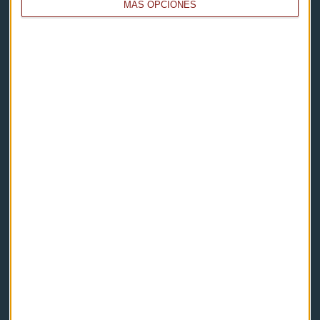
MÁS OPCIONES
Capital Radio
Noticias
Eventos
Consultorios
Programas y podcasts
Contacto & Legal
Contacto
Cómo escucharnos