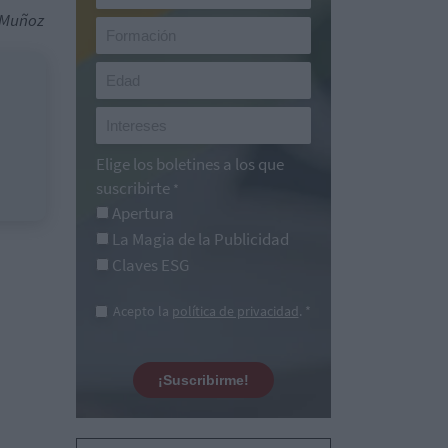
e Muñoz
Elige los boletines a los que
suscribirte
*
Apertura
La Magia de la Publicidad
Claves ESG
Acepto la
política de privacidad
. *
¡Suscribirme!