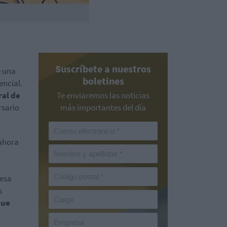
Suscríbete a nuestros
e una
boletines
encial.
ral de
Te enviaremos las noticias
rsario
más importantes del día
 ahora
resa
s
que