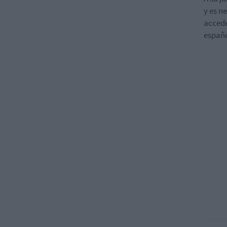
y es n
accede
españ