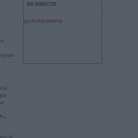
EN DIRECTO
@CAPITALRADIOB
qué
“tienen
a la
gía
ón”
A y
encial