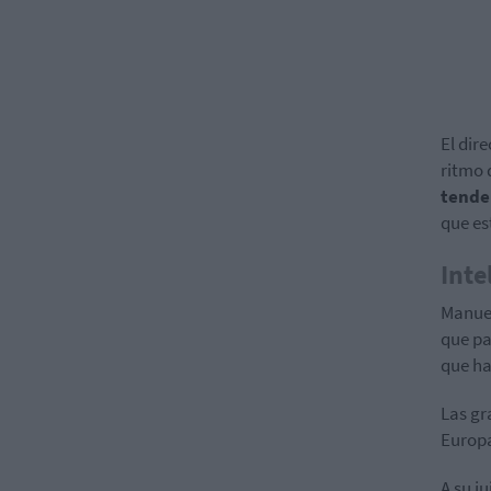
El dir
ritmo 
tende
que est
Inte
Manuel
que pa
que ha
Las gr
Europa
A su j