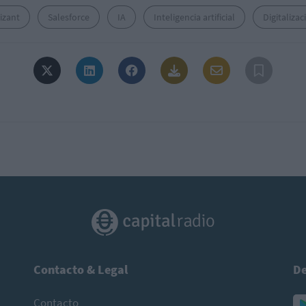
izant
Salesforce
IA
Inteligencia artificial
Digitalizac
Contacto & Legal
De
Contacto