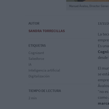
Manuel Ávalos, Director Gener
AUTOR
13/11/2
SANDRA TORRECILLAS
La tec
empres
ETIQUETAS
Es una
Cogniz
Cognizant
desde 
Salesforce
IA
El mun
Inteligencia artificial
se est
Digitalización
empres
Ávalos
TIEMPO DE LECTURA
“no es
como a
2 min
marca