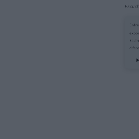
Escuch
Entre
expon
El di
difer