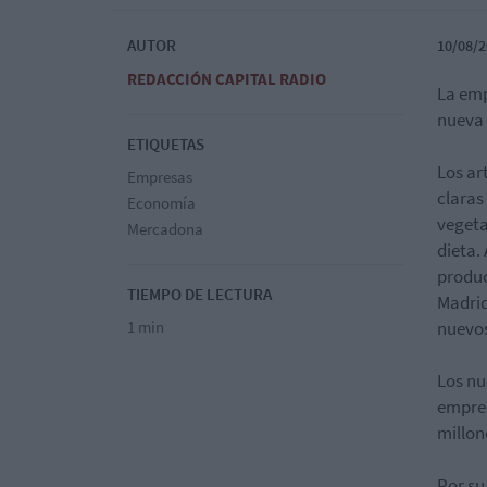
AUTOR
10/08/2
REDACCIÓN CAPITAL RADIO
La emp
nueva 
ETIQUETAS
Los ar
Empresas
claras
Economía
vegeta
Mercadona
dieta.
produc
TIEMPO DE LECTURA
Madrid
1 min
nuevos
Los nu
empres
millon
Por su