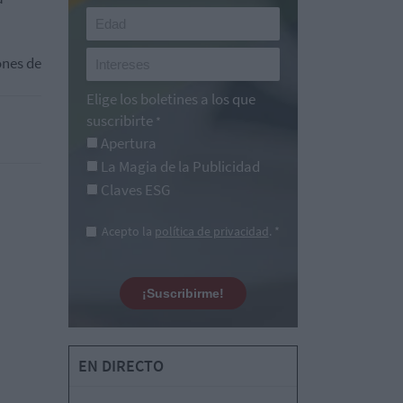
n
ones de
Elige los boletines a los que
suscribirte
*
Apertura
La Magia de la Publicidad
Claves ESG
Acepto la
política de privacidad
. *
¡Suscribirme!
EN DIRECTO