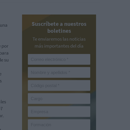
Suscríbete a nuestros
 una
boletines
.
Te enviaremos las noticias
e por
más importantes del día
 para
de su
e
s
les
07
r.
a