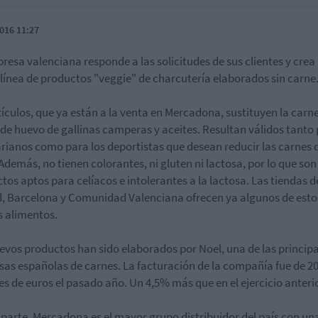
016 11:27
resa valenciana responde a las solicitudes de sus clientes y crea
línea de productos "veggie" de charcutería elaborados sin carne
tículos, que ya están a la venta en Mercadona, sustituyen la carn
 de huevo de gallinas camperas y aceites. Resultan válidos tanto
rianos como para los deportistas que desean reducir las carnes 
 Además, no tienen colorantes, ni gluten ni lactosa, por lo que son
tos aptos para celíacos e intolerantes a la lactosa. Las tiendas d
, Barcelona y Comunidad Valenciana ofrecen ya algunos de esto
 alimentos.
evos productos han sido elaborados por Noel, una de las principa
as españolas de carnes. La facturación de la compañía fue de 2
es de euros el pasado año. Un 4,5% más que en el ejercicio anterio
 parte, Mercadona es
el mayor grupo distribuidor del país con un