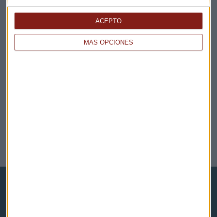
EN DIRECTO
ACEPTO
MÁS OPCIONES
@CAPITALRADIOB
NOTICIAS RELACIONADAS