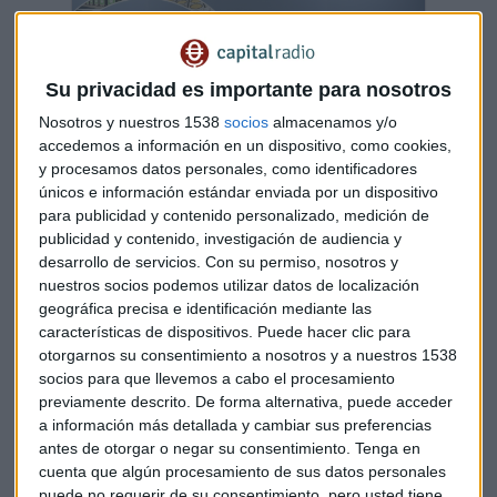
Su privacidad es importante para nosotros
Nosotros y nuestros 1538
socios
almacenamos y/o
accedemos a información en un dispositivo, como cookies,
y procesamos datos personales, como identificadores
únicos e información estándar enviada por un dispositivo
para publicidad y contenido personalizado, medición de
publicidad y contenido, investigación de audiencia y
Mercadona gana 718 millones en 2022 y baja
desarrollo de servicios.
Con su permiso, nosotros y
márgenes un 0,6%
nuestros socios podemos utilizar datos de localización
Mercadona ha intentado ser dique de contención
geográfica precisa e identificación mediante las
ante inflación y ha elevado costes de proveedores un
12% frente al 10% de precios finales
características de dispositivos. Puede hacer clic para
otorgarnos su consentimiento a nosotros y a nuestros 1538
Capital Radio
/ 2023-03-14
socios para que llevemos a cabo el procesamiento
Las donaciones de alimentos caen un
previamente descrito. De forma alternativa, puede acceder
a información más detallada y cambiar sus preferencias
12,5% en 2023
antes de otorgar o negar su consentimiento.
Tenga en
La medida se vuelve de extrema necesidad en un momento
cuenta que algún procesamiento de sus datos personales
puede no requerir de su consentimiento, pero usted tiene