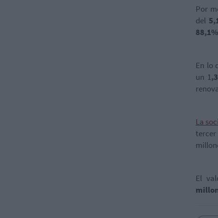
Por me
del
5,
88,1%
En lo 
un 1
,
renova
La soc
tercer
millon
El va
millo