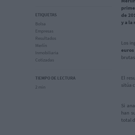
Merli
prime
ETIQUETAS
de 201
y a la
Bolsa
Empresas
Resultados
Los in
Merlín
euros
Inmobiliaria
bruta
Cotizadas
El res
TIEMPO DE LECTURA
sitúa 
2 min
Si ana
han su
total 