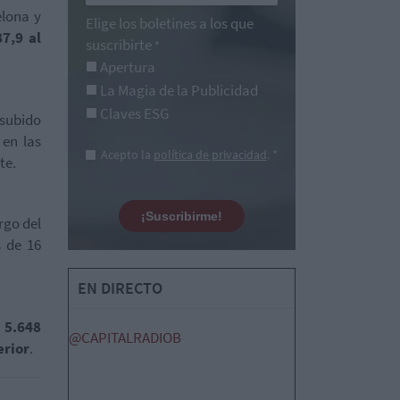
elona y
Elige los boletines a los que
87,9 al
suscribirte
*
Apertura
La Magia de la Publicidad
Claves ESG
 subido
en las
Acepto la
política de privacidad
. *
te.
¡Suscribirme!
rgo del
s de 16
EN DIRECTO
s
5.648
@CAPITALRADIOB
erior
.