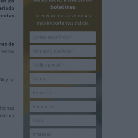
en los
boletines
eriodo
 rentas
Te enviaremos las noticias
más importantes del día
nes de
 rentas
7%
y se
ficinas
uman un