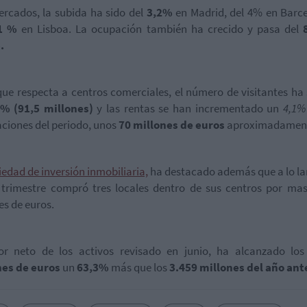
rcados, la subida ha sido del
3,2%
en Madrid, del 4% en Barc
1 %
en Lisboa. La ocupación también ha crecido y pasa del
.
que respecta a centros comerciales, el número de visitantes ha
3% (91,5 millones)
y las rentas se han incrementado un
4,1%
ciones del periodo, unos
70 millones de euros
aproximadamen
iedad de inversión inmobiliaria,
ha destacado además que a lo la
 trimestre compró tres locales dentro de sus centros por ma
es de euros.
lor neto de los activos revisado en junio, ha alcanzado lo
nes de euros
un
63,3%
más que los
3.459 millones del año ant