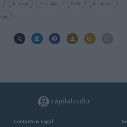
a
Empresas
Resultados
Merlín
Inmobiliaria
zadas
Contacto & Legal
De