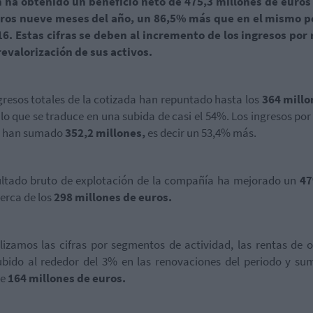
n ha obtenido un beneficio neto de 475,3 millones de euros 
ros nueve meses del año, un 86,5% más que en el mismo p
6. Estas cifras se deben al incremento de los ingresos por
 revalorización de sus activos.
gresos totales de la cotizada han repuntado hasta los
364 millo
lo que se traduce en una subida de casi el 54%. Los ingresos por
s han sumado
352,2 millones,
es decir un 53,4% más.
ultado bruto de explotación de la compañía ha mejorado un
4
cerca de los
298 millones de euros.
lizamos las cifras por segmentos de actividad, las rentas de o
bido al rededor del 3% en las renovaciones del periodo y s
de
164 millones de euros.