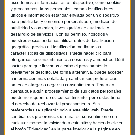
infraestructura en nube, lo que le convierte en el segundo
accedemos a información en un dispositivo, como cookies,
mayor proveedor de estos servicios, tras Amazon Web
y procesamos datos personales, como identificadores
Services. Esta tecnología en la nube, la red social LinkedIn y
únicos e información estándar enviada por un dispositivo
para publicidad y contenido personalizado, medición de
su servicio Office 365 han sido los catalizadores de estos
publicidad y contenido, investigación de audiencia y
buenos resultados.
desarrollo de servicios.
Con su permiso, nosotros y
nuestros socios podemos utilizar datos de localización
Satya Nadella, consejero delegado del gigante informático,
geográfica precisa e identificación mediante las
destaca en un comunicado que el año increíble que lleva
características de dispositivos. Puede hacer clic para
Microsoft es resultado "del enfoque incesante de nuestros
otorgarnos su consentimiento a nosotros y a nuestros 1538
equipos en el éxito del cliente y la confianza que están
socios para que llevemos a cabo el procesamiento
previamente descrito. De forma alternativa, puede acceder
poniendo los clientes en Microsoft".
a información más detallada y cambiar sus preferencias
antes de otorgar o negar su consentimiento.
Tenga en
Los ingresos anuales de la empresa de Bill Gates
han
cuenta que algún procesamiento de sus datos personales
crecido un 14% y se situaron en 110.360 millones de
puede no requerir de su consentimiento, pero usted tiene
dólares
. La ganancia neta en el último año también
el derecho de rechazar tal procesamiento. Sus
aumentó a 8.870 millones de dólares, o 1,14 dólares por
preferencias se aplicarán solo a este sitio web. Puede
acción, desde los 8.070 millones de dólares o 1,03 dólares
cambiar sus preferencias o retirar su consentimiento en
cualquier momento volviendo a este sitio y haciendo clic en
por acción de un año antes.
el botón "Privacidad" en la parte inferior de la página web.