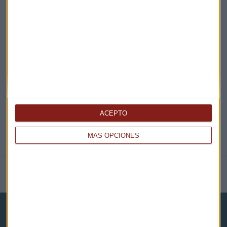
EN DIRECTO
@CAPITALRADIOB
ACEPTO
MÁS OPCIONES
NOTICIAS RELACIONADAS