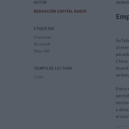
AUTOR
29/09/2
REDACCIÓN CAPITAL RADIO
Emp
ETIQUETAS
Empresas
Su fab
Microsoft
al mer
Xbox 360
pasado
China.
levant
TIEMPO DE LECTURA
se ben
1 min
Entre 
permit
sector
y desa
el ani