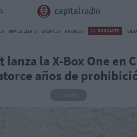
PODCASTS
OS
INMOBILIARIO
EVENTOS
PREMIOS
VÍDE
t lanza la X-Box One en C
atorce años de prohibici
Guardar