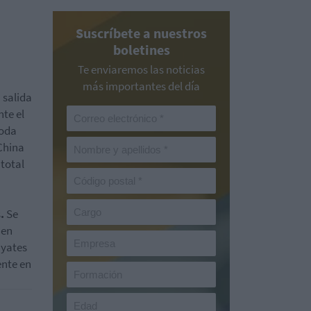
Suscríbete a nuestros
boletines
Te enviaremos las noticias
más importantes del día
 salida
te el
toda
 China
 total
s
.
Se
 en
 yates
ente en