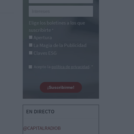
Elige los boletines a los que
suscribirte
*
Apertura
La Magia de la Publicidad
Claves ESG
Acepto la
política de privacidad
. *
¡Suscribirme!
EN DIRECTO
@CAPITALRADIOB