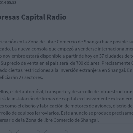
014 05:53
resas Capital Radio
ricación en la Zona de Libre Comercio de Shangai hace posible su
cado. La nueva consola que empezó a venderse internacionalmen
 noviembre estará disponible a partir de hoy en 37 ciudades de 
 Su precio de venta en el país será de 700 dólares. Precisamente
ado ciertas restricciones a la inversión extranjera en Shangai. En
eficiarán 27 sectores.
ellos, el del automóvil, transporte y desarrollo de infraestructura
irá la instalación de firmas de capital exclusivamente extranjero
es como el diseño y fabricación de motores de aviones, diseño de
rrollo de equipos ferroviarios. Este anuncio se produce precisam
versario de la Zona de libre Comercio de Shangai.