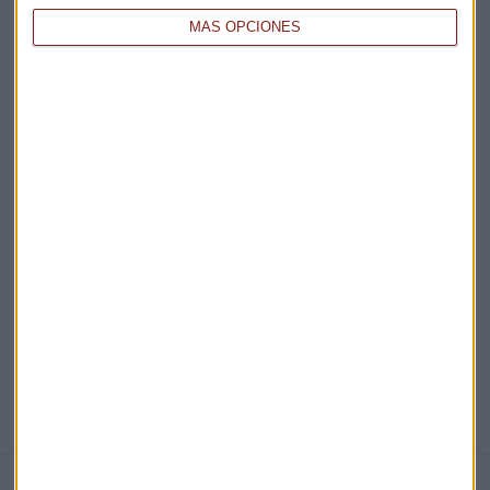
MÁS OPCIONES
Acepto la
política de privacidad
. *
¡Suscribirme!
EN DIRECTO
@CAPITALRADIOB