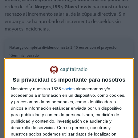
orden del día.
Norges
,
ISS
y
Glass Lewis
han mostrado su
rechazo al incremento salarial de la cúpula directiva. Sin
embargo, se ha aprobado el incremento de sueldos sin
mayores incidencias.
Naturgy completa dividendo hasta 1,40 euros con el proyecto
'Géminis' parado
La compañía, en niveles de inversión récord, efectuará un tercer pago
al accionista de 0,40 euros, que incrementa la retribución hasta 1,40
euros tras los dos primeros reembolsos
Su privacidad es importante para nosotros
Nosotros y nuestros 1538
socios
almacenamos y/o
accedemos a información en un dispositivo, como cookies,
y procesamos datos personales, como identificadores
Apuesta por las renovables
únicos e información estándar enviada por un dispositivo
para publicidad y contenido personalizado, medición de
Naturgy pone el foco en inversión en renovables, a la que ha
publicidad y contenido, investigación de audiencia y
destinado 2.944 millones de euros en 2023, un incremento
desarrollo de servicios.
Con su permiso, nosotros y
del 52% en comparativa interanual. 9 de cada 10 millones
nuestros socios podemos utilizar datos de localización