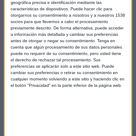
fueron a parar a proyectos de transición energética
geográfica precisa e identificación mediante las
divididos en 1.730 millones en generación de energía
características de dispositivos. Puede hacer clic para
otorgarnos su consentimiento a nosotros y a nuestros 1538
renovable y 900 millones en redes de distribución.
socios para que llevemos a cabo el procesamiento
previamente descrito. De forma alternativa, puede acceder
Futuro en el aire
a información más detallada y cambiar sus preferencias
La caída del 25% de los títulos de la energética en lo que va
antes de otorgar o negar su consentimiento.
Tenga en
cuenta que algún procesamiento de sus datos personales
de 2024 ha hecho replantearse su presencia a algunos
puede no requerir de su consentimiento, pero usted tiene
grandes fondos de inversión presentes en su capital. CVC es
el derecho de rechazar tal procesamiento. Sus
el accionista más inquieto; desde hace meses se rumorea
preferencias se aplicarán solo a este sitio web. Puede
con que puede abandonar posiciones. IFM está en una
cambiar sus preferencias o retirar su consentimiento en
situación parecida. Lejos de las plusvalías, deben
cualquier momento volviendo a este sitio y haciendo clic en
permanecer para intentar lograr beneficios. Por su parte,
el botón "Privacidad" en la parte inferior de la página web.
CriteriaCaixa (accionista mayoritario) y GIP (adquirido por
BlackRock) se muestran más prudentes.