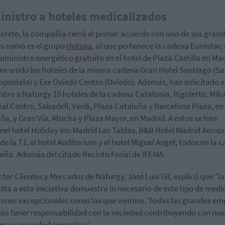
nistro a hoteles medicalizados
creto, la compañía cerró el primer acuerdo con uno de sus gran
es como es el grupo
Hotusa
, al que pertenece la cadena Eurostar,
suministro energético gratuito en el hotel de Plaza Castilla en Mad
han unido los hoteles de la misma cadena Gran Hotel Santiago (S
postela) y Exe Oviedo Centro (Oviedo). Además, han solicitado e
stro a Naturgy 10 hoteles de la cadena Catalonia, Rigoletto, Mik
al Centro, Sabadell, Verdi, Plaza Cataluña y Barcelona Plaza, en
ña, y Gran Vía, Atocha y Plaza Mayor, en Madrid. A estos se han
el hotel Holiday Inn Madrid Las Tablas, B&B Hotel Madrid Aerop
 de la T1, el hotel Auditorium y el hotel Miguel Ángel, todos en la c
eña. Además del citado Recinto Ferial de IFEMA.
ector Clientes y Mercados de Naturgy, José Luis Gil, explicó que “la
sta a esta iniciativa demuestra lo necesario de este tipo de medi
iones excepcionales como las que vivimos. Todas las grandes em
s tener responsabilidad con la sociedad contribuyendo con nue
zo y capacidad operativa”.