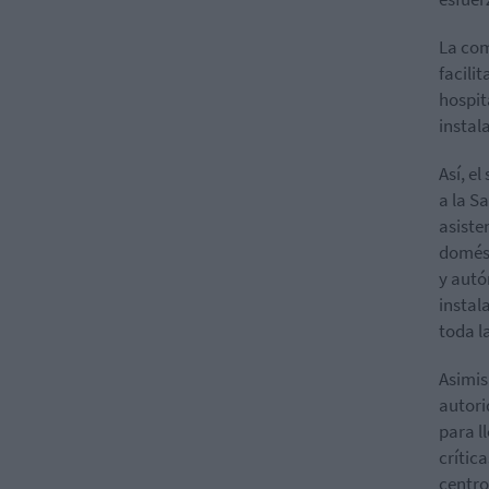
La com
facili
hospit
instal
Así, e
a la S
asiste
domést
y autó
instal
toda la
Asimis
autori
para l
crític
centro