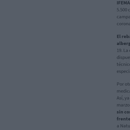
IFEMA
5.500 
campañ
corona
El reb
alber
19. La
dispue
técnic
especi
Por ot
medica
Así, ya
marzo
sin co
frente
a Natu