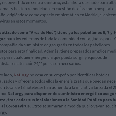
, reconvertido en centro sanitario, está ahora diseñado para alb
camas y ha sido remodelado en cuestión de días como hospital d
a, erigiéndose como espacio emblemático en Madrid, el epicent
virus en estos momentos.
autizado como “Arca de Noé”, tiene ya los pabellones 5, 7 y 
gue
para los enfermos de toda la comunidad contagiados por el 
 compañía da suministro de gas gratis en todos los pabellones
stos para esta finalidad. Además, tiene preparados amplios med
os para cualquier emergencia que pueda surgir y equipos de
alistas en atención 24/7 por si son necesarios.
ro lado,
Naturgy
no cesa en su empeño por identificar hoteles
lizados y ofrecer a todos ellos la energía gratis que puedan neces
 un total de 18 hoteles se han adherido a la iniciativa lanzada el 2
 por
Naturgy para disponer de suministro energético asegu
ste, tras ceder sus instalaciones a la Sanidad Pública para 
 al Coronavirus
. Otros se sumarán a medida que lo vayan solic
rgy.