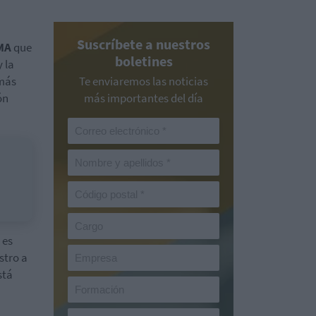
Suscríbete a nuestros
MA
que
boletines
 la
 más
Te enviaremos las noticias
ón
más importantes del día
 es
stro a
stá