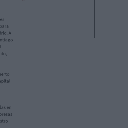
des
 para
rid. A
antiago
l
ado,
uerto
apital
das en
presas
stro