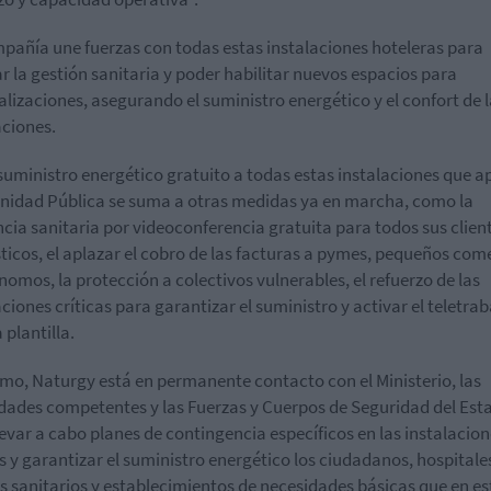
pañía une fuerzas con todas estas instalaciones hoteleras para
tar la gestión sanitaria y poder habilitar nuevos espacios para
alizaciones, asegurando el suministro energético y el confort de 
aciones.
l suministro energético gratuito a todas estas instalaciones que 
anidad Pública se suma a otras medidas ya en marcha, como la
ncia sanitaria por videoconferencia gratuita para todos sus clien
icos, el aplazar el cobro de las facturas a pymes, pequeños com
nomos, la protección a colectivos vulnerables, el refuerzo de las
aciones críticas para garantizar el suministro y activar el teletrab
 plantilla.
mo, Naturgy está en permanente contacto con el Ministerio, las
dades competentes y las Fuerzas y Cuerpos de Seguridad del Est
levar a cabo planes de contingencia específicos en las instalacio
as y garantizar el suministro energético los ciudadanos, hospitale
s sanitarios y establecimientos de necesidades básicas que en es