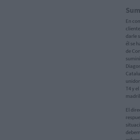
Sumi
En con
client
darle 
él se 
de Com
sumini
Diagon
Catalu
unidom
T4 y el
madril
El dir
respue
situac
debemo
esfuer