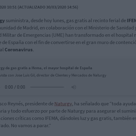
020 10:51 (ACTUALIZADO 30/03/2020 14:56)
gy
suministra, desde hoy lunes, gas gratis al recinto ferial de
IFE
unidad de Madrid, en colaboración con el Ministerio de Sanidad y
 Militar de Emergencias (UME) han transformado en el hospital
 de España con el fin de convertirse en el gran muro de contenci
 al
Coronavirus
.
gy da gas gratis a Ifema, el mayor hospital de España
vista con Jose Luis Gil, director de Clientes y Mercados de Naturgy
sco Reynés, presidente de
Naturgy
, ha señalado que “toda ayuda
ria y todo esfuerzo por parte de Naturgy para asegurar el sumini
aciones críticas como IFEMA, dándoles luz y gas gratis, también e
ado. No vamos a parar.”