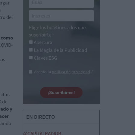
ergar
e
ro del
Elige los boletines a los que
suscribirte
*
9 como
Apertura
COVID-
La Magia de la Publicidad
Claves ESG
ios
Acepto la
política de privacidad
. *
¡Suscribirme!
itar.
0 de
rado y
hacer
EN DIRECTO
itando
@CAPITALRADIOB