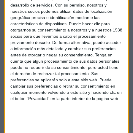
audiovisual para su catálogo. Así se convertiría en la
desarrollo de servicios.
Con su permiso, nosotros y
nuestros socios podemos utilizar datos de localización
compañía del sector que más dinero gastará en este
geográfica precisa e identificación mediante las
concepto solo por detrás del gigante de los deportes ESPN.
características de dispositivos. Puede hacer clic para
otorgarnos su consentimiento a nosotros y a nuestros 1538
Entre sus próximos objetivos está su entrada en China
socios para que llevemos a cabo el procesamiento
aunque de momento las negociaciones están estancadas
previamente descrito. De forma alternativa, puede acceder
por lo que aun habrá que esperar para que el gigante del
a información más detallada y cambiar sus preferencias
streaming aterrice en tierras chinas.
antes de otorgar o negar su consentimiento.
Tenga en
cuenta que algún procesamiento de sus datos personales
puede no requerir de su consentimiento, pero usted tiene
Netflix
Empresas
Economía
EEUU
el derecho de rechazar tal procesamiento. Sus
preferencias se aplicarán solo a este sitio web. Puede
cambiar sus preferencias o retirar su consentimiento en
cualquier momento volviendo a este sitio y haciendo clic en
el botón "Privacidad" en la parte inferior de la página web.
Suscríbete a nuestros boletines
Te enviaremos las noticias más importantes del día