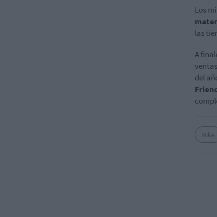
Los mi
mater
las ti
A final
ventas
del añ
Frien
comple
Nike