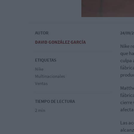
AUTOR
24/09/2
DAVID GONZÁLEZ GARCÍA
Nike r
que ha
ETIQUETAS
culpa 
fábric
Nike
produc
Multinacionales
Ventas
Matth
fábric
TIEMPO DE LECTURA
cierre
afecta
2 min
Las ac
alcanz