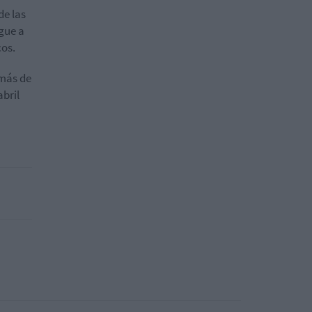
de las
gue a
cos.
 más de
abril