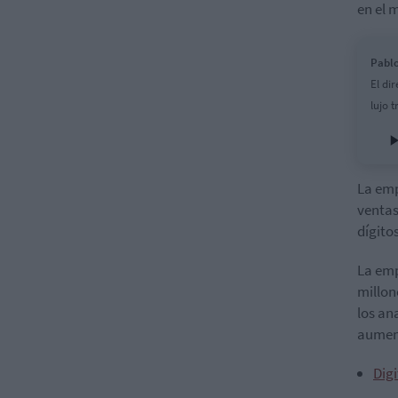
en el 
Pablo
El di
lujo 
La emp
ventas
dígito
La emp
millon
los an
aument
Digi