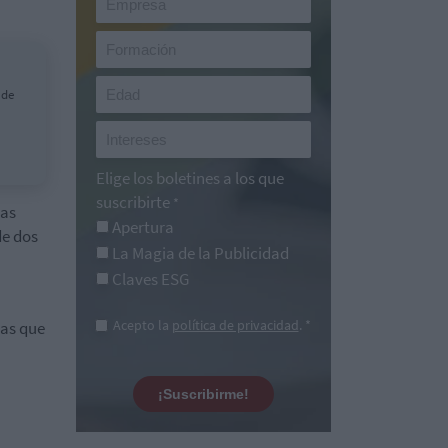
 de
Elige los boletines a los que
suscribirte
*
las
Apertura
de dos
La Magia de la Publicidad
Claves ESG
Acepto la
política de privacidad
. *
ras que
¡Suscribirme!