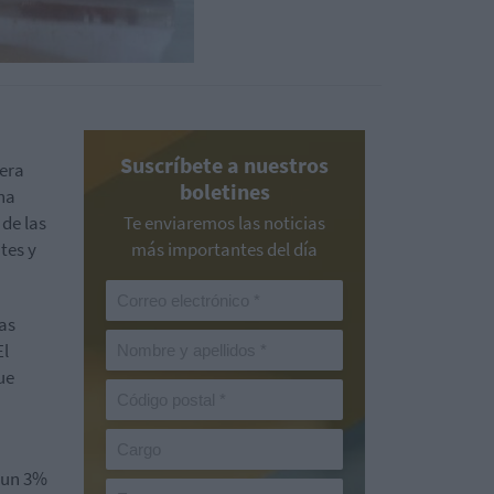
Suscríbete a nuestros
pera
boletines
na
 de las
Te enviaremos las noticias
tes y
más importantes del día
las
El
ue
 un 3%