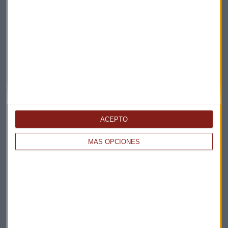
Elige los boletines a los que suscribirte
*
Apertura
La Magia de la Publicidad
Claves ESG
Acepto la
política de privacidad
. *
ACEPTO
¡Suscribirme!
MÁS OPCIONES
EN DIRECTO
@CAPITALRADIOB