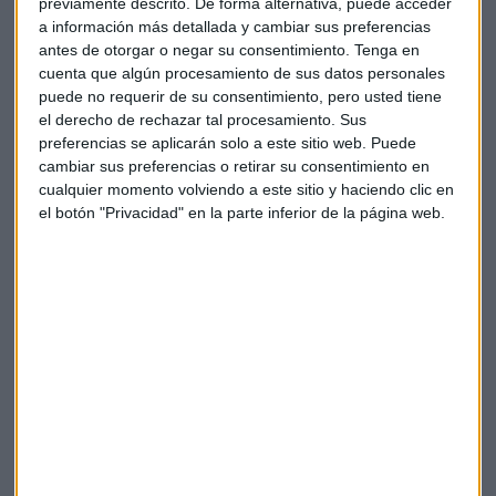
previamente descrito. De forma alternativa, puede acceder
concreto del sector retail, contamos también con Elena
a información más detallada y cambiar sus preferencias
Montenegro Borrás, Directora de Marketing Digital de
antes de otorgar o negar su consentimiento.
Tenga en
Bimba y Lola. Desde su experiencia en el trabajo con el
cuenta que algún procesamiento de sus datos personales
marketing digital en el año complicado que todo hemos
puede no requerir de su consentimiento, pero usted tiene
pasado, nos da algunas pautas interesantes para el sector
el derecho de rechazar tal procesamiento. Sus
preferencias se aplicarán solo a este sitio web. Puede
retail.
cambiar sus preferencias o retirar su consentimiento en
cualquier momento volviendo a este sitio y haciendo clic en
Durante este año el ecommerce se ha democratizado
el botón "Privacidad" en la parte inferior de la página web.
ampliando las posibilidades de compra y ofreciendo
experiencias de compra mucho más inmersivas, sin
fricciones, etc.
En palabras de Elena Montenegro, “Para que una marca
sobreviva en este entorno debe ofrecer un significado más
allá de las puras transacciones. Durante este año hemos
tenido que adaptar nuestra comunicación e incluso nuestra
colección, para un usuario que consumía de forma
diferente. Ha sido una oportunidad para conectar con el
consumidor, escucharle y conversar con él. Al mismo tiempo