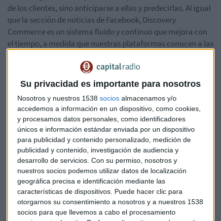
de los clientes, sino anticiparse a ellas y predecirlas. Al igual
que la sección de noticias de Facebook, Discovery
Commerce es un sistema fluido y continuo que mejora con
el tiempo, a medida que nuestras plataformas conocen a las
personas que lo utilizan.
Este tipo de acciones va en línea con la nueva tendencia de
Su privacidad es importante para nosotros
no esperar a que el consumidor busque los productos y
Nosotros y nuestros 1538
socios
almacenamos y/o
llegue al sitio web o ecommerce del retailer, ya que, además,
accedemos a información en un dispositivo, como cookies,
la oferta ha crecido de forma exponencial y es necesaria la
y procesamos datos personales, como identificadores
proactividad del retailer. Y es que la forma natural en la que
únicos e información estándar enviada por un dispositivo
antes los consumidores salían de tiendas, veían algo que les
para publicidad y contenido personalizado, medición de
interesaba y lo compraban, se puede reproducir desde
publicidad y contenido, investigación de audiencia y
plataformas como Facebook o Instagram, saliendo las
desarrollo de servicios.
Con su permiso, nosotros y
marcas a buscar a los consumidores.
nuestros socios podemos utilizar datos de localización
geográfica precisa e identificación mediante las
características de dispositivos. Puede hacer clic para
El caso de éxito de Bimba y Lola
otorgarnos su consentimiento a nosotros y a nuestros 1538
socios para que llevemos a cabo el procesamiento
Para conocer mejor el punto de vista del anunciante, en