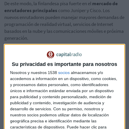
De este modo, la finlandesa pisa fuerte en el
mercado de
enrutadores principales
como Juniper y Cisco. Los
nuevos enrutadores pueden manejar mayores demandas de
programación de realidad virtual, servicios de Internet
basados en la nube y las comunicaciones móviles e próxima
generación.
Este chipset
ofrecerá la velocidad que necesitan las
tecnologías emergentes
. Los nuevos productos de Nokia
Su privacidad es importante para nosotros
deberían ayudarle a ganar terreno en negocios de empresas
como Facebook, Google, Apple y Amazon. Porque para los
Nosotros y nuestros 1538
socios
almacenamos y/o
clientes que navegan en cualquiera de sus servicios la
accedemos a información en un dispositivo, como cookies,
y procesamos datos personales, como identificadores
velocidad es lo principal.
únicos e información estándar enviada por un dispositivo
para publicidad y contenido personalizado, medición de
Nokia
Hardware
Chipset
Rápido
publicidad y contenido, investigación de audiencia y
desarrollo de servicios.
Con su permiso, nosotros y
Router
nuestros socios podemos utilizar datos de localización
geográfica precisa e identificación mediante las
características de dispositivos. Puede hacer clic para