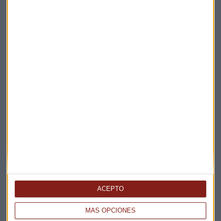
Elige los boletines a los que suscribirte
*
Apertura
La Magia de la Publicidad
Claves ESG
Acepto la
política de privacidad
. *
¡Suscribirme!
EN DIRECTO
@CAPITALRADIOB
ACEPTO
MÁS OPCIONES