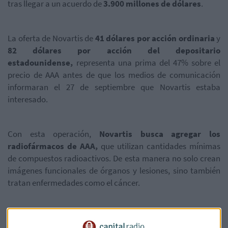
tras llegar a un acuerdo de
3.900 millones de dólares
.
La oferta de Novartis de
41 dólares por acción ordinaria
y
82 dólares por acción del depositario
estadounidense,
representa una prima del 47% sobre el
precio de AAA antes de que los medios de comunicación
informaran el 27 de septiembre que Novartis estaba
interesado.
Con esta operación,
Novartis busca agregar los
radiofármacos de AAA,
que utilizan cantidades mínimas
de compuestos radioactivos. De esta manera no solo crean
imágenes funcionales de órganos y lesiones, sino también
tratan enfermedades como el cáncer.
El producto estrella de AAA,
Lutathera
, ganó el respaldo de