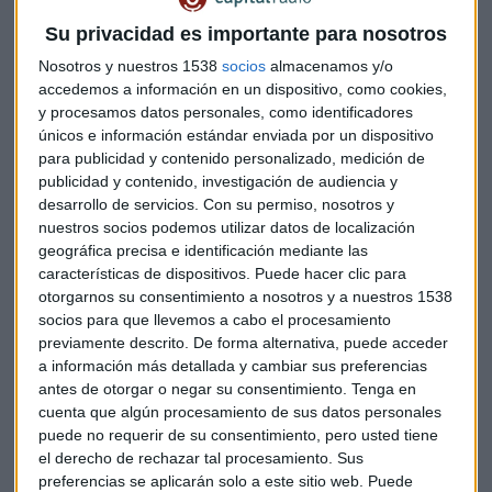
la Unión Europea a finales de septiembre para su uso contra
los tumores causantes del tipo de cáncer como el que mató
Su privacidad es importante para nosotros
al fundador de Apple, Steve Jobs.
Nosotros y nuestros 1538
socios
almacenamos y/o
accedemos a información en un dispositivo, como cookies,
y procesamos datos personales, como identificadores
"Con Lutathera podemos construir sobre este legado
únicos e información estándar enviada por un dispositivo
expandiendo el alcance global de este novedoso enfoque de
para publicidad y contenido personalizado, medición de
tratamiento diferenciado en este tipo de cáncer.” dijo
Bruno
publicidad y contenido, investigación de audiencia y
desarrollo de servicios.
Con su permiso, nosotros y
Strigini, director de Novartis Oncology
, en un
nuestros socios podemos utilizar datos de localización
comunicado.
geográfica precisa e identificación mediante las
características de dispositivos. Puede hacer clic para
otorgarnos su consentimiento a nosotros y a nuestros 1538
Lutathera, que también ha sido sometido a la aprobación
socios para que llevemos a cabo el procesamiento
de la Administración de Alimentos y Medicamentos de
previamente descrito. De forma alternativa, puede acceder
EE.UU., utiliza una molécula no solo para diagnosticar el
a información más detallada y cambiar sus preferencias
cáncer sino también para administrar el tratamiento al
antes de otorgar o negar su consentimiento.
Tenga en
cuenta que algún procesamiento de sus datos personales
golpear las células cancerosas con electrones de alta
puede no requerir de su consentimiento, pero usted tiene
energía.
el derecho de rechazar tal procesamiento. Sus
preferencias se aplicarán solo a este sitio web. Puede