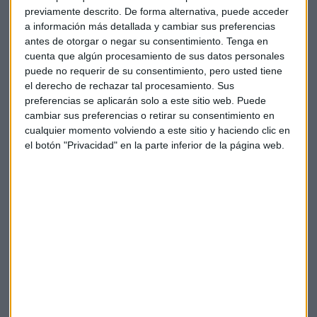
llega. "En terciario nada, no hay pulso", afirma. El CEO de
previamente descrito. De forma alternativa, puede acceder
Merlin Properties asegura que el capital que entrará a
a información más detallada y cambiar sus preferencias
España será "más especulativo, de mayor coste".
antes de otorgar o negar su consentimiento.
Tenga en
cuenta que algún procesamiento de sus datos personales
El coste del capital, precisamente, es uno de los grandes
puede no requerir de su consentimiento, pero usted tiene
causantes de los altos precios de la vivienda en España,
el derecho de rechazar tal procesamiento. Sus
preferencias se aplicarán solo a este sitio web. Puede
según Clemente: "Si para desarrollar vivienda, te las tiene
cambiar sus preferencias o retirar su consentimiento en
que desarrollar un fondo de capital riesgo, que tiene un
cualquier momento volviendo a este sitio y haciendo clic en
coste de capital del 20% y le tiene que financiar un fondo de
el botón "Privacidad" en la parte inferior de la página web.
deuda que tiene un retorno exigido del 12%, pues a esa
vivienda le estás metiendo una barbaridad de margen
financiero solamente derivado de los costes de capital".
Data centers
: La nueva frontera
Clemente ha desmitificado varios aspectos sobre los
data
centers
, especialmente en cuanto a consumo energético y
generación de empleo. "
En España no falta
abastecimiento eléctrico
. Los centros de datos utilizan el
exceso de capacidad que tiene España", explicó, añadiendo