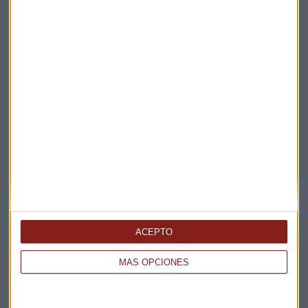
Capital Radio
/ 2025-01-31
Merlin properties
Mercado vivienda
Vivienda
Ismael clemente
Suscríbete a nuestros boletines
Te enviaremos las noticias más importantes del día
ACEPTO
MÁS OPCIONES