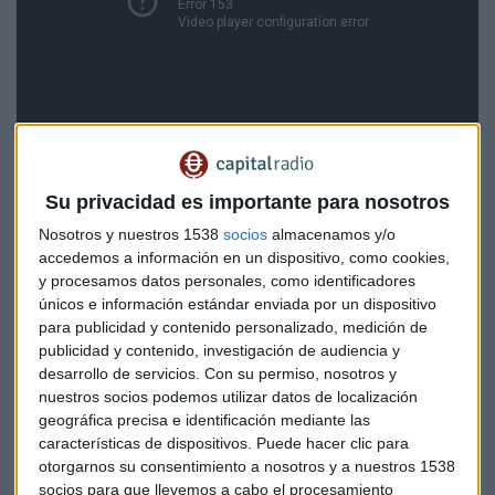
¿Se puede abaratar la vivienda en España?
Su privacidad es importante para nosotros
Nosotros y nuestros 1538
socios
almacenamos y/o
Clemente y Echavarren creen que dotar de mayor seguridad
accedemos a información en un dispositivo, como cookies,
jurídica a un sector que está en entredicho desde la crisis
y procesamos datos personales, como identificadores
financiera de 2008, así como aumentar la oferta, ya sea con
únicos e información estándar enviada por un dispositivo
nueva construcción o con transformaciones de edificios de
para publicidad y contenido personalizado, medición de
oficinas en viviendas, por ejemplo, podría servir de ayuda
publicidad y contenido, investigación de audiencia y
para suavizar los precios.
desarrollo de servicios.
Con su permiso, nosotros y
nuestros socios podemos utilizar datos de localización
geográfica precisa e identificación mediante las
Sin embargo, las estimaciones dicen que la inversión
características de dispositivos. Puede hacer clic para
inmobiliaria podría crecer a doble dígito en nuestro país.
otorgarnos su consentimiento a nosotros y a nuestros 1538
Pese a las cifras, Clemente cuestiona el tipo de inversor que
socios para que llevemos a cabo el procesamiento