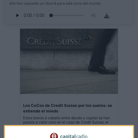
año han supuesto un récord para esta zona del mundo
Los CoCos de Credit Suisse por los suelos: se
extiende el miedo
Estos bonos a caballo entre deuda y capital se han
puesto a valor cero en el caso de Credit Suisse; el
BCE aclara que sería diferente para bancos eurozona
Capital Radio /
/ 2023-03-21