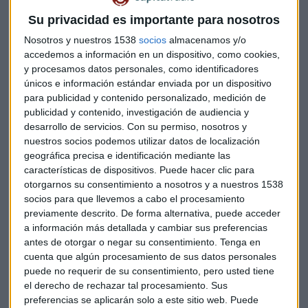
Presight AI
, una compañía de análisis de datos, se
Su privacidad es importante para nosotros
disparaban hace unas horas en las que eran sus primeras de
Nosotros y nuestros 1538
socios
almacenamos y/o
negociación en la Bolsa de Valores de Abu Dhabi tras cerrar
accedemos a información en un dispositivo, como cookies,
su oferta pública inicial por cerca de 500 millones de dólares
y procesamos datos personales, como identificadores
con una suscripción 136 veces mayor.
únicos e información estándar enviada por un dispositivo
para publicidad y contenido personalizado, medición de
Una demanda que no es única. Llega dos semanas después
publicidad y contenido, investigación de audiencia y
de que
ADNOC
Gas
recaudara 2.500 millones de dólares en
desarrollo de servicios.
Con su permiso, nosotros y
nuestros socios podemos utilizar datos de localización
el mayor estreno del emirato árabe. Se encuentran entre los
geográfica precisa e identificación mediante las
últimos de una cartera de ofertas de un incremento de flujo
características de dispositivos. Puede hacer clic para
en Medio Oriente que contrasta con el moribundo mercado
otorgarnos su consentimiento a nosotros y a nuestros 1538
europeo.
socios para que llevemos a cabo el procesamiento
previamente descrito. De forma alternativa, puede acceder
Las
51 salidas a bolsa en Oriente Medio y el norte de
a información más detallada y cambiar sus preferencias
África del último año han supuesto un récord para esta
antes de otorgar o negar su consentimiento.
Tenga en
zona del mundo
, acorde a los números del último informe
cuenta que algún procesamiento de sus datos personales
puede no requerir de su consentimiento, pero usted tiene
de la consultora EY. Todas ellas recaudaron 22.000 millones
el derecho de rechazar tal procesamiento. Sus
de dólares, un 179% más que un año antes en un marco de
preferencias se aplicarán solo a este sitio web. Puede
mercado “saludable” tras las mudanzas occidentales