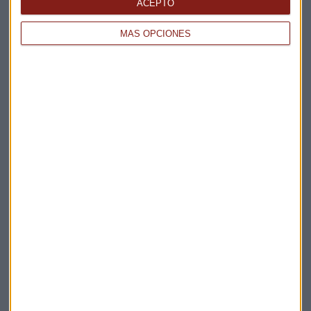
ACEPTO
MÁS OPCIONES
Elige los boletines a los que suscribirte
*
Apertura
La Magia de la Publicidad
Claves ESG
Acepto la
política de privacidad
. *
¡Suscribirme!