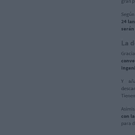
gran p
Según 
24 la
serán 
La d
Graci
conve
ingen
Y aña
descar
Tienen
Asimi
con la
para d