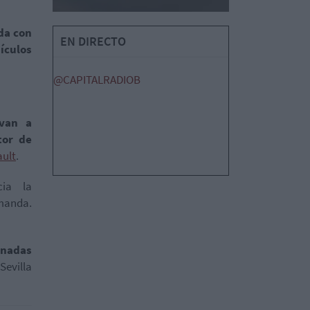
da con
EN DIRECTO
ículos
@CAPITALRADIOB
 van a
tor de
ult
.
cia la
emanda.
onadas
Sevilla