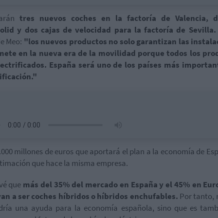
carán
tres nuevos coches en la factoría de Valencia, 
olid y dos cajas de velocidad para la factoría de Sevilla.
de Meo:
"los nuevos productos no solo garantizan las instala
 mete en la nueva era de la movilidad porque todos los pro
lectrificados. España será uno de los países más importan
ificación."
.000 millones de euros que aportará el plan a la economía de Es
timación que hace la misma empresa.
evé que
más del 35% del mercado en España y el 45% en Eur
an a ser coches híbridos o híbridos enchufables.
Por tanto, 
dría una ayuda para la economía española, sino que es tamb