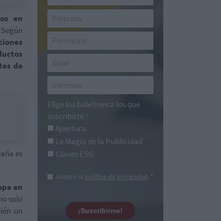
dos en
Según
ciones
ductos
tes de
Elige los boletines a los que
suscribirte
*
Apertura
La Magia de la Publicidad
paña es
Claves ESG
Acepto la
política de privacidad
. *
opa en
no solo
ién un
¡Suscribirme!