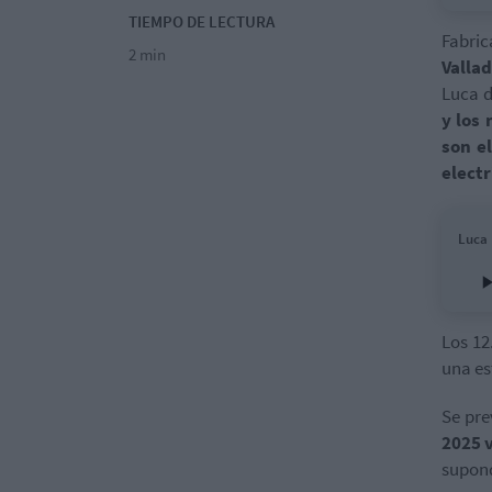
TIEMPO DE LECTURA
Fabri
2 min
Vallad
Luca 
y los
son e
electr
Luca
Los 12
una es
Se pr
2025 v
supon