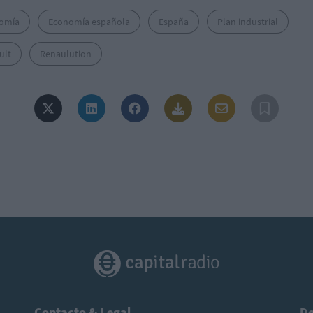
omía
Economía española
España
Plan industrial
ult
Renaulution
Contacto & Legal
De