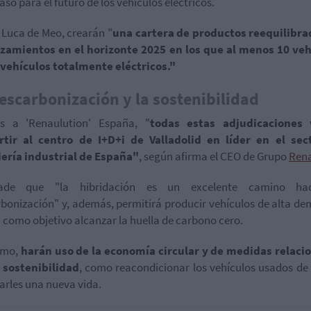
aso para el futuro de los vehículos eléctricos.
Luca de Meo, crearán "
una cartera de productos reequilibra
nzamientos en el horizonte 2025 en los que al menos 10 veh
vehículos totalmente eléctricos."
escarbonización y la sostenibilidad
as a 'Renaulution' España, "
todas estas adjudicaciones
rtir al centro de I+D+i de Valladolid en líder en el sec
iería industrial de España"
, según afirma el CEO de Grupo
Rena
de que "la hibridación es un excelente camino ha
bonización" y, además, permitirá producir vehículos de alta d
 como objetivo alcanzar la huella de carbono cero.
smo,
harán uso de la economía circular y de medidas relaci
 sostenibilidad
, como reacondicionar los vehículos usados de 
arles una nueva vida.