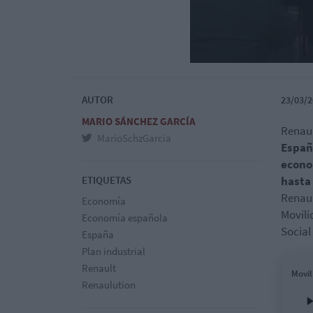
AUTOR
23/03/2
MARIO SÁNCHEZ GARCÍA
Renaul
MarioSchzGarcia
Españ
econo
ETIQUETAS
hasta
Renau
Economía
Movili
Economía española
Social
España
Plan industrial
Renault
Movil
Renaulution