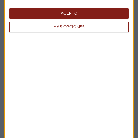
Elige los boletines a los que suscribirte
*
Apertura
ACEPTO
La Magia de la Publicidad
Claves ESG
MÁS OPCIONES
Acepto la
política de privacidad
. *
¡Suscribirme!
EN DIRECTO
@CAPITALRADIOB