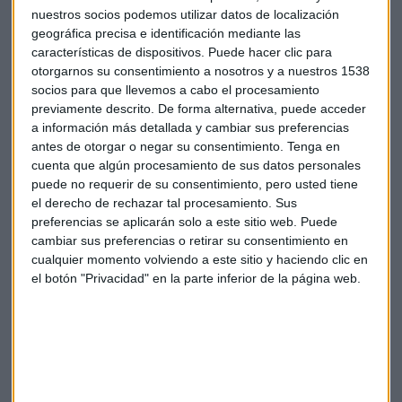
Instagram agrava los pensamientos suicidas, mientras que
nuestros socios podemos utilizar datos de localización
el 17% de las jóvenes aseguran que empeoran los
geográfica precisa e identificación mediante las
desórdenes alimenticios.
características de dispositivos. Puede hacer clic para
otorgarnos su consentimiento a nosotros y a nuestros 1538
En China ya buscan regularlo
socios para que llevemos a cabo el procesamiento
previamente descrito. De forma alternativa, puede acceder
Desde agosto, China busca limitar a 40 minutos de uso
a información más detallada y cambiar sus preferencias
diario para los niños menores de 8 años, aumentando hasta
antes de otorgar o negar su consentimiento.
Tenga en
las dos horas para los jóvenes de 16 a 18 años. El objetivo es
cuenta que algún procesamiento de sus datos personales
prevenir la adicción a Internet y adaptar el contenido a los
puede no requerir de su consentimiento, pero usted tiene
márgenes de edad.
el derecho de rechazar tal procesamiento. Sus
preferencias se aplicarán solo a este sitio web. Puede
cambiar sus preferencias o retirar su consentimiento en
En 2019, El gigante Asiático ya limitó el tiempo de uso de los
cualquier momento volviendo a este sitio y haciendo clic en
videojuegos a 90 minutos diarios en las noches entre
el botón "Privacidad" en la parte inferior de la página web.
semana y a tres horas durante el fin de semana. El año
pasado, prohibió que los jóvenes menores de 16 años
hicieran transmisiones en vivo y que hicieran pagos a los
creadores de contenido en línea.