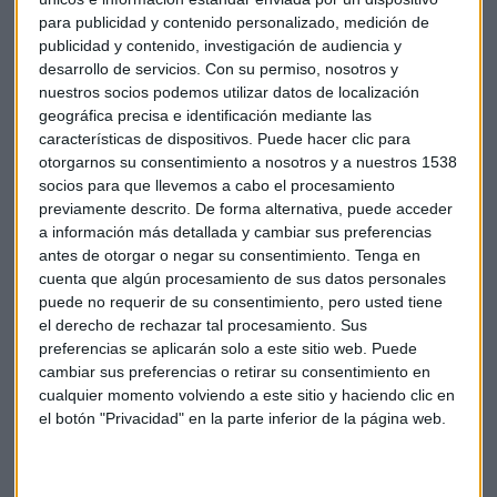
y restaurantes del establecimiento.
para publicidad y contenido personalizado, medición de
publicidad y contenido, investigación de audiencia y
Y tienen muchos establecimientos de donde elegir: por un
desarrollo de servicios.
Con su permiso, nosotros y
lado la cafetería de Disney, una cafetería temática de la
nuestros socios podemos utilizar datos de localización
icónica marca que permitirá a los clientes usar una zona de
geográfica precisa e identificación mediante las
características de dispositivos. Puede hacer clic para
juegos interactivos y disfrutar de un menú temático de
otorgarnos su consentimiento a nosotros y a nuestros 1538
Disney, y por otro lado un espacio de take-away (de comida
socios para que llevemos a cabo el procesamiento
para llevar). Ya ven, todo lujo de facilidades para hacer de
previamente descrito. De forma alternativa, puede acceder
nuestras compras una actividad mucho más amena y
a información más detallada y cambiar sus preferencias
divertida.
antes de otorgar o negar su consentimiento.
Tenga en
cuenta que algún procesamiento de sus datos personales
puede no requerir de su consentimiento, pero usted tiene
el derecho de rechazar tal procesamiento. Sus
Primark
Tienda
Establecimiento
preferencias se aplicarán solo a este sitio web. Puede
cambiar sus preferencias o retirar su consentimiento en
Grandes Superficies Comerciales
Inauguración
cualquier momento volviendo a este sitio y haciendo clic en
el botón "Privacidad" en la parte inferior de la página web.
Retail
Low cost