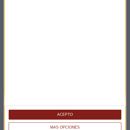
Elige los boletines a los que suscribirte
*
Apertura
La Magia de la Publicidad
Claves ESG
ACEPTO
Acepto la
política de privacidad
. *
MÁS OPCIONES