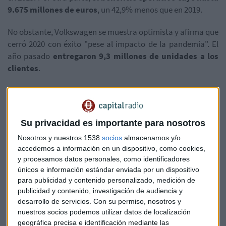
9.675 millones de euros
, un 42,9% menos que en 2019.
No obstante, Volkswagen se muestra optimista y afirma que
cerró 2020 con éxito "pese al impacto de la pandemia". El
año pasado
entregaron 9,3 millones de unidades a los
clientes
.
Por su parte, Herbert Diess, consejero delegado del grupo
Volkswagen, señaló en rueda de prensa que
consiguieron
"acelerar las tecnologías de futuro, incluso, más
Su privacidad es importante para nosotros
rápidamente y maximizar el número de personas que
se benefician de ellas."
Nosotros y nuestros 1538
socios
almacenamos y/o
accedemos a información en un dispositivo, como cookies,
y procesamos datos personales, como identificadores
únicos e información estándar enviada por un dispositivo
para publicidad y contenido personalizado, medición de
publicidad y contenido, investigación de audiencia y
desarrollo de servicios.
Con su permiso, nosotros y
nuestros socios podemos utilizar datos de localización
geográfica precisa e identificación mediante las