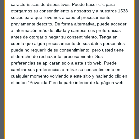
características de dispositivos. Puede hacer clic para
otorgarnos su consentimiento a nosotros y a nuestros 1538
socios para que llevemos a cabo el procesamiento
previamente descrito. De forma alternativa, puede acceder
a información más detallada y cambiar sus preferencias
China el salvavidas
antes de otorgar o negar su consentimiento.
Tenga en
cuenta que algún procesamiento de sus datos personales
China
es
el mercado único más importante de
puede no requerir de su consentimiento, pero usted tiene
Volkswagen y
gracias a que el país asiático se ha
el derecho de rechazar tal procesamiento. Sus
recuperado rápidamente de la pandemia,
todas las
preferencias se aplicarán solo a este sitio web. Puede
marcas de VW tuvieron resultados positivos en China.
cambiar sus preferencias o retirar su consentimiento en
cualquier momento volviendo a este sitio y haciendo clic en
Además,
en Sudamérica se incrementó su cuota de
el botón "Privacidad" en la parte inferior de la página web.
mercado a un récord del 14%
. Volkswagen espera
recuperar la rentabilidad en esa región para el año que
viene.
La empresa de automóviles
mantiene la posición de
liquidez de la división de automoción con 26.796
millones de euros
(+25'9%).