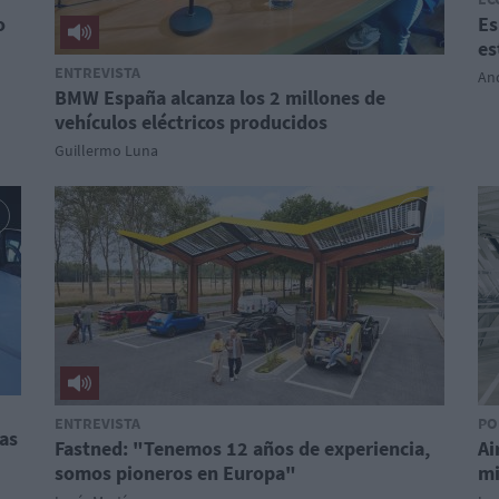
o
Es
es
ENTREVISTA
And
BMW España alcanza los 2 millones de
vehículos eléctricos producidos
Guillermo Luna
ENTREVISTA
PO
tas
Fastned: "Tenemos 12 años de experiencia,
Ai
somos pioneros en Europa"
mi