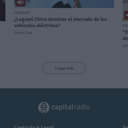
PODCAST
¿Logrará China dominar el mercado de los
vehículos eléctricos?
EN
"E
e
Pedro Díaz
de
Gu
Cargar más
Contacto & Legal
De