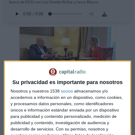
banco de EEUU con Luis Vicente Muñoz y Laura Blanco
Su privacidad es importante para nosotros
Nosotros y nuestros 1538
socios
almacenamos y/o
¿Un error adelantar la jubilación? Entrevista a
accedemos a información en un dispositivo, como cookies,
Mauro Guillén
y procesamos datos personales, como identificadores
Mauro Guillén defiende los perennials en libro La
Revolución Multigeneracional; con Guillén
únicos e información estándar enviada por un dispositivo
abordamos la fricción entre generaciones, IA y
para publicidad y contenido personalizado, medición de
jubilación
publicidad y contenido, investigación de audiencia y
Capital Radio
/ 2024-04-08
desarrollo de servicios.
Con su permiso, nosotros y
El banquero, de 68 años y de padres griegos emigrados a