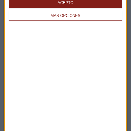
La Magia de la Publicidad
ACEPTO
Claves ESG
MÁS OPCIONES
Acepto la
política de privacidad
. *
¡Suscribirme!
EN DIRECTO
@CAPITALRADIOB