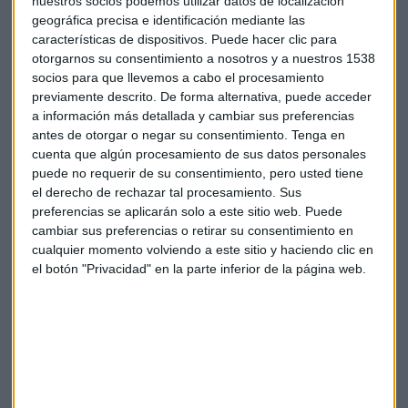
nuestros socios podemos utilizar datos de localización
América, no descarta tipos de interés al 8%, lamenta el
geográfica precisa e identificación mediante las
características de dispositivos. Puede hacer clic para
desgaste del sueño americano, apuesta por el gas natural,
otorgarnos su consentimiento a nosotros y a nuestros 1538
reconoce que EEUU ha dormido mientra China se ha
socios para que llevemos a cabo el procesamiento
centrado en economía y advierte de que la IA tendrá un
previamente descrito. De forma alternativa, puede acceder
impacto similar a la electricidad. Además reclama en su
a información más detallada y cambiar sus preferencias
carta a los accionistas fortalecer y reconstruir el orden
antes de otorgar o negar su consentimiento.
Tenga en
internacional.
cuenta que algún procesamiento de sus datos personales
puede no requerir de su consentimiento, pero usted tiene
Autónomos, vivienda y crypto en la
el derecho de rechazar tal procesamiento. Sus
preferencias se aplicarán solo a este sitio web. Puede
Declaración de la Renta 2023
cambiar sus preferencias o retirar su consentimiento en
cualquier momento volviendo a este sitio y haciendo clic en
el botón "Privacidad" en la parte inferior de la página web.