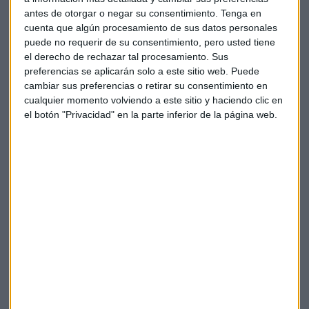
Ensayos Clínicos,
han pedido a las autoridades
antes de otorgar o negar su consentimiento.
Tenga en
sanitarias del país que aplacen la fabricación de la
cuenta que algún procesamiento de sus datos personales
vacuna
hasta que se tengan estos resultados porque “es
puede no requerir de su consentimiento, pero usted tiene
durante esta fase cuando se obtiene la evidencia más
el derecho de rechazar tal procesamiento. Sus
importante sobre la eficacia de la vacuna”.
preferencias se aplicarán solo a este sitio web. Puede
cambiar sus preferencias o retirar su consentimiento en
Frente a esto el portavoz de la OMS Tarik Jasarevic ha
cualquier momento volviendo a este sitio y haciendo clic en
el botón "Privacidad" en la parte inferior de la página web.
señalado en una rueda de prensa que “acelerar los
progresos no debe significar poner en compromiso la
seguridad”.
"Nadie puede garantizar la seguridad de la vacuna de
Rusia; necesitamos transparencia"
La vacuna de Moderna contra el COVID-19 ya tiene precio
Iturralde: "PharmaMar es la única (farmacéutica) que no
está haciendo trampas clarísimas"
¿Qué dice Rusia?