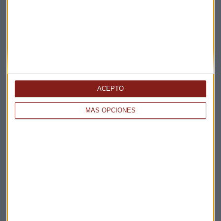
Apertura
La Magia de la Publicidad
Claves ESG
Acepto la
política de privacidad
. *
¡Suscribirme!
ACEPTO
MÁS OPCIONES
EN DIRECTO
@CAPITALRADIOB