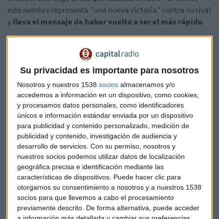
este nombre representa “una nueva victoria” contra su rival
y
lleva el mensaje de haber vuelto a ser el más rápido
.
Dudas sobre su efectividad
Sin embargo la comunidad científica e incluso la propia
Su privacidad es importante para nosotros
Organización Mundial de la Salud han decidido no cantar
victoria tan pronto. ¿Por qué?
Nosotros y nuestros 1538
socios
almacenamos y/o
accedemos a información en un dispositivo, como cookies,
Lo cierto es que
la vacuna ha sido aprobada sin tener los
y procesamos datos personales, como identificadores
únicos e información estándar enviada por un dispositivo
resultados de la tercera y última fase
que sí están
para publicidad y contenido personalizado, medición de
realizando las demás vacunas en ensayo, una fase que ni
publicidad y contenido, investigación de audiencia y
siquiera ha concluido. Es más: se espera que estas pruebas
desarrollo de servicios.
Con su permiso, nosotros y
comiencen el miércoles 12 de agosto contando con 2.000
nuestros socios podemos utilizar datos de localización
participantes. Y según informa la BBC, este proceso puede
geográfica precisa e identificación mediante las
prolongarse durante meses.
características de dispositivos. Puede hacer clic para
otorgarnos su consentimiento a nosotros y a nuestros 1538
Por su parte las principales farmacéuticas presentes en
socios para que llevemos a cabo el procesamiento
previamente descrito. De forma alternativa, puede acceder
Rusia, reunidas en la Asociación de Organizaciones de
a información más detallada y cambiar sus preferencias