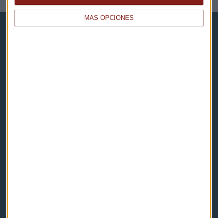
MÁS OPCIONES
Capital Radio
Noticias
Eventos
Consultorios
Programas y podcasts
Contacto & Legal
Contacto