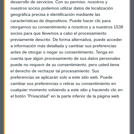
desarrollo de servicios.
Con su permiso, nosotros y
nuestros socios podemos utilizar datos de localización
Hace tres semanas la irlandesa recortó su pronóstico de
geográfica precisa e identificación mediante las
ganancias en un 5% hasta marzo por la debilidad de la libra
características de dispositivos. Puede hacer clic para
y la intensa competencia de precios.
otorgarnos su consentimiento a nosotros y a nuestros 1538
socios para que llevemos a cabo el procesamiento
Las acciones del grupo irlandés suben con fuerza en esta
previamente descrito. De forma alternativa, puede acceder
jornada.
a información más detallada y cambiar sus preferencias
antes de otorgar o negar su consentimiento.
Tenga en
cuenta que algún procesamiento de sus datos personales
Empresas
Ryanair
puede no requerir de su consentimiento, pero usted tiene
el derecho de rechazar tal procesamiento. Sus
preferencias se aplicarán solo a este sitio web. Puede
cambiar sus preferencias o retirar su consentimiento en
cualquier momento volviendo a este sitio y haciendo clic en
el botón "Privacidad" en la parte inferior de la página web.
Suscríbete a nuestros boletines
Te enviaremos las noticias más importantes del día