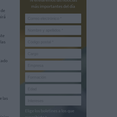
Te enviaremos las noticias
más importantes del día
 de
uirá
ste
 las
ntado
e las
Elige los boletines a los que