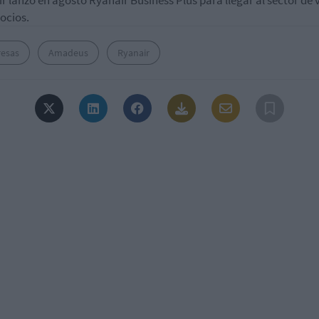
r lanzó en agosto Ryanair Business Plus para llegar al sector de v
ocios.
esas
Amadeus
Ryanair