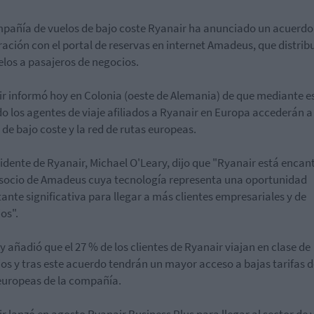
pañía de vuelos de bajo coste Ryanair ha anunciado un acuerdo
ación con el portal de reservas en internet Amadeus, que distrib
elos a pasajeros de negocios.
r informó hoy en Colonia (oeste de Alemania) de que mediante e
o los agentes de viaje afiliados a Ryanair en Europa accederán a
s de bajo coste y la red de rutas europeas.
sidente de Ryanair, Michael O'Leary, dijo que "Ryanair está enca
 socio de Amadeus cuya tecnología representa una oportunidad
ante significativa para llegar a más clientes empresariales y de
os".
y añadió que el 27 % de los clientes de Ryanair viajan en clase de
os y tras este acuerdo tendrán un mayor acceso a bajas tarifas d
europeas de la compañía.