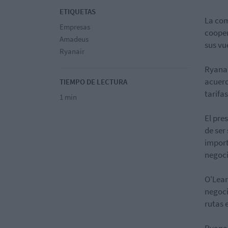
ETIQUETAS
La com
Empresas
cooper
Amadeus
sus vu
Ryanair
Ryanai
acuerd
TIEMPO DE LECTURA
tarifa
1 min
El pre
de ser
import
negoci
O'Lear
negoci
rutas 