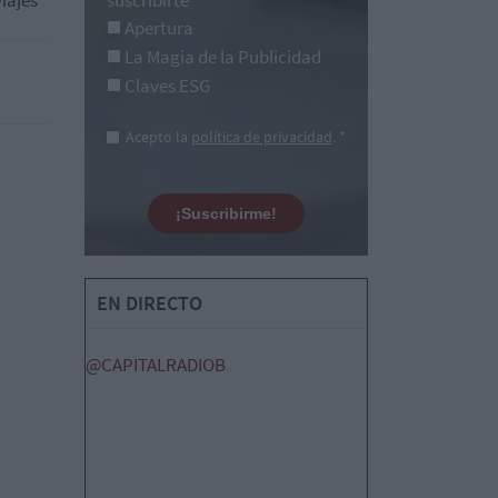
iajes
suscribirte
*
Apertura
La Magia de la Publicidad
Claves ESG
Acepto la
política de privacidad
. *
¡Suscribirme!
EN DIRECTO
@CAPITALRADIOB