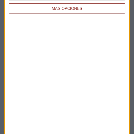
Te enviaremos las noticias más importantes del día
MÁS OPCIONES
Elige los boletines a los que suscribirte
*
Apertura