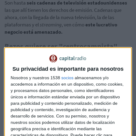
Son hasta
seis cadenas de televisión estadounidenses
las que allí tienen los derechos de emisión. Cadenas que
ahora, con la llegada de la nueva televisión, la de las
plataformas y el
streaming
, ven cómo
este lucrativo
negocio está amenazado.
Bezos quiere ser "centrocampista"
Ahora parece que la
Liga de Fútbol Profesional de
Estados Unidos (NFL)
tiene un nuevo dueño y se trata, ni
Su privacidad es importante para nosotros
más ni menos, que del hombre más rico del mundo.
Nosotros y nuestros 1538
socios
almacenamos y/o
Jeff Bezos
busca aficiones nuevas. Aquí en
Mercado Abierto
accedemos a información en un dispositivo, como cookies,
y procesamos datos personales, como identificadores
ya les contamos hace unas semanas que en los próximos
únicos e información estándar enviada por un dispositivo
meses abandonaría la presidencia de su compañía para
para publicidad y contenido personalizado, medición de
centrarse en otras cosas. Una de ellas apunta a ser el
publicidad y contenido, investigación de audiencia y
deporte y es que tras conocer, según el diario
desarrollo de servicios.
Con su permiso, nosotros y
estadounidense Front Office Sports, estaría interesado en
nuestros socios podemos utilizar datos de localización
adquirir el club de fútbol
de la capital del país, el
geográfica precisa e identificación mediante las
Washington Football Team
, hoy hemos sabido que
características de dispositivos. Puede hacer clic para