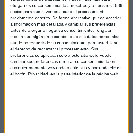
otorgarnos su consentimiento a nosotros y a nuestros 1538
Amazon Prime Video
, la plataforma de series y películas de
socios para que llevemos a cabo el procesamiento
la marca de la sonrisa, busca también
quedarse con los
previamente descrito. De forma alternativa, puede acceder
derechos de emisión de todos los partidos.
a información más detallada y cambiar sus preferencias
antes de otorgar o negar su consentimiento.
Tenga en
Lo cuenta en exclusiva
The Wall Street Journal
este jueves.
cuenta que algún procesamiento de sus datos personales
El acuerdo entraría en vigor, eso sí, para los
partidos
puede no requerir de su consentimiento, pero usted tiene
emitidos durante todos los días
excepto el domingo y el
el derecho de rechazar tal procesamiento. Sus
lunes, lo más lucrativos, en la temporada que viene
2021-
preferencias se aplicarán solo a este sitio web. Puede
cambiar sus preferencias o retirar su consentimiento en
2022
; por otra parte, los encuentros disputados los
cualquier momento volviendo a este sitio y haciendo clic en
domingos
y
lunes
, pasarían a emitirse en Prime Video a
el botón "Privacidad" en la parte inferior de la página web.
partir de la
temporada 2022-2023.
Pactos que, en
cualquier caso, según apunta el rotativo estadounidense,
podrían durar hasta 11 años.
Amazon in Talks to Carry Many NFL Games Exclusively on
Prime Video
Amazon se ha convertido en un competidor agresivo por los
derechos deportivos a uno y otro lado del Atlántico en el