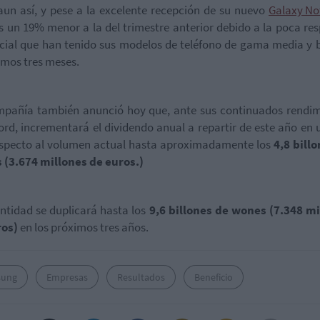
aun así, y pese a la excelente recepción de su nuevo
Galaxy Not
es un 19% menor a la del trimestre anterior debido a la poca re
ial que han tenido sus modelos de teléfono de gama media y 
timos tres meses.
mpañía también anunció hoy que, ante sus continuados rendim
ord, incrementará el dividendo anual a repartir de este año en
specto al volumen actual hasta aproximadamente los
4,8 bill
 (3.674 millones de euros.)
ntidad se duplicará hasta los
9,6 billones de wones (7.348 mi
ros)
en los próximos tres años.
sung
Empresas
Resultados
Beneficio