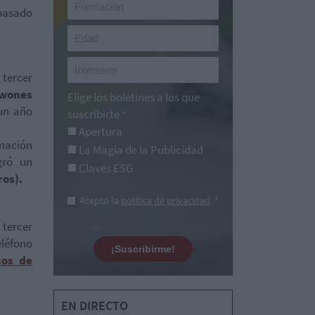
 pasado
tercer
 wones
Elige los boletines a los que
 un año
suscribirte
*
Apertura
rmación
La Magia de la Publicidad
gró un
Claves ESG
ros).
Acepto la
política de privacidad
. *
 tercer
éfono
¡Suscribirme!
sos de
EN DIRECTO