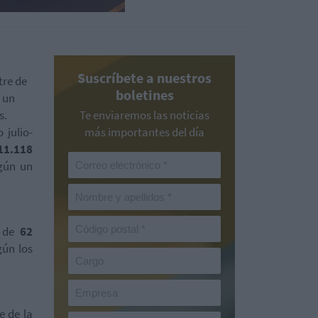
Suscríbete a nuestros
tre de
boletines
 un
s.
Te enviaremos las noticias
 julio-
más importantes del día
11.118
egún un
 de
62
ún los
e de la