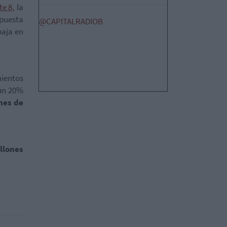
e 8,
la
spuesta
@CAPITALRADIOB
baja en
ientos
 un 20%
ones de
llones