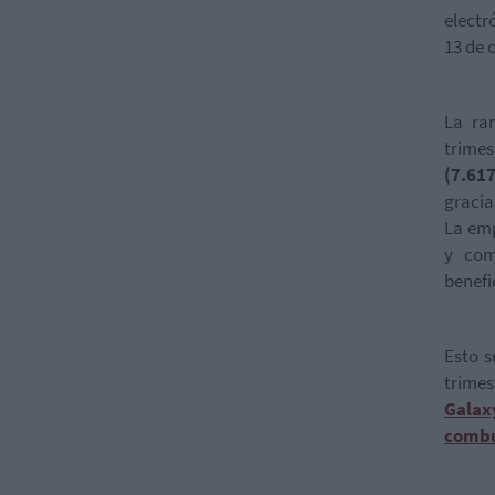
electr
13 de 
La ra
trimes
(7.61
gracia
La emp
y com
benefi
Esto 
trim
Galax
combu