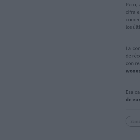
Pero, 
cifra 
comerc
los úl
La co
de réc
con re
wones
Esa ca
de eu
Sam