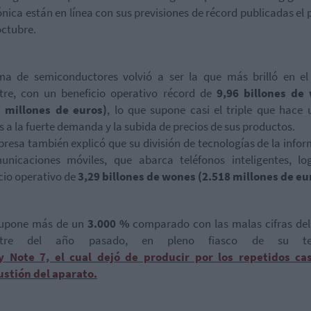
ónica están en línea con sus previsiones de récord publicadas el
octubre.
ma de semiconductores volvió a ser la que más brilló en el 
tre, con un beneficio operativo récord de
9,96 billones de
7 millones de euros)
, lo que supone casi el triple que hace
s a la fuerte demanda y la subida de precios de sus productos.
resa también explicó que su división de tecnologías de la info
unicaciones móviles, que abarca teléfonos inteligentes, lo
cio operativo de
3,29 billones de wones (2.518 millones de eu
supone más de un
3.000 %
comparado con las malas cifras del
estre del año pasado, en pleno fiasco de su tel
y Note 7, el cual dejó de producir por los repetidos ca
stión del aparato.