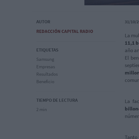
AUTOR
31/10/2
REDACCIÓN CAPITAL RADIO
La mul
11,1 b
ETIQUETAS
año an
El ben
Samsung
septi
Empresas
millo
Resultados
comun
Beneficio
TIEMPO DE LECTURA
La fa
billo
2 min
númer
Tanto 