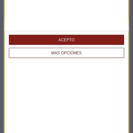
Acepto la
política de privacidad
. *
¡Suscribirme!
ACEPTO
EN DIRECTO
MÁS OPCIONES
@CAPITALRADIOB
NOTICIAS RELACIONADAS