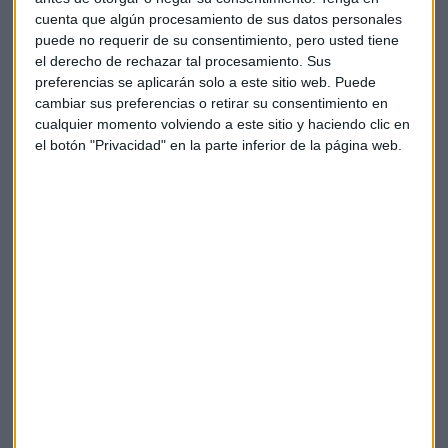
asegura que estas operaciones no generan "impactos
cuenta que algún procesamiento de sus datos personales
significativos" en los resultados del grupo.
puede no requerir de su consentimiento, pero usted tiene
el derecho de rechazar tal procesamiento. Sus
preferencias se aplicarán solo a este sitio web. Puede
Santander estima que el cierre de estas operaciones se
cambiar sus preferencias o retirar su consentimiento en
producirá en el segundo semestre de 2018. Aunque todavía
cualquier momento volviendo a este sitio y haciendo clic en
están sometidas a las autorizaciones regulatorias
el botón "Privacidad" en la parte inferior de la página web.
pertinentes y a otras condiciones habituales en este tipo de
operaciones.
Escuche también la interpretación de Javier Esteban,
analista de Banco Sabadell sobre esta operación.