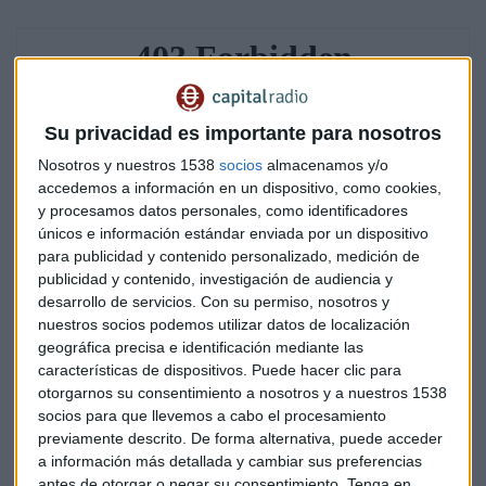
Su privacidad es importante para nosotros
Nosotros y nuestros 1538
socios
almacenamos y/o
accedemos a información en un dispositivo, como cookies,
y procesamos datos personales, como identificadores
únicos e información estándar enviada por un dispositivo
para publicidad y contenido personalizado, medición de
publicidad y contenido, investigación de audiencia y
desarrollo de servicios.
Con su permiso, nosotros y
nuestros socios podemos utilizar datos de localización
geográfica precisa e identificación mediante las
características de dispositivos. Puede hacer clic para
otorgarnos su consentimiento a nosotros y a nuestros 1538
El grupo Santander espera que ambas operaciones tengan
socios para que llevemos a cabo el procesamiento
un impacto positivo de unos 10 puntos básicos, en su ratio
previamente descrito. De forma alternativa, puede acceder
a información más detallada y cambiar sus preferencias
de capital de máxima calidad CET 1 "fully loaded". Además,
antes de otorgar o negar su consentimiento.
Tenga en