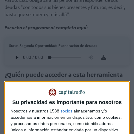
deudas "con todos sus bienes presentes y futuros, es decir,
hasta que se muera y más allá".
Escucha el programa al completo aquí:
Surus Segunda Oportunidad: Exoneración de deudas
¿Quién puede acceder a esta herramienta
legal?
La exoneración de deudas está dirigida exclusivamente a
personas físicas
, incluidos autónomos, pero
no a
Su privacidad es importante para nosotros
empresas
. El requisito principal es ser un "deudor de buena
Nosotros y nuestros 1538
socios
almacenamos y/o
fe", alguien cuya insolvencia no haya sido causada por dolo
accedemos a información en un dispositivo, como cookies,
o culpa grave.
y procesamos datos personales, como identificadores
únicos e información estándar enviada por un dispositivo