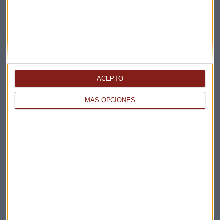
ACEPTO
Elige los boletines a los que suscribirte
*
MÁS OPCIONES
Apertura
La Magia de la Publicidad
Claves ESG
Acepto la
política de privacidad
. *
¡Suscribirme!