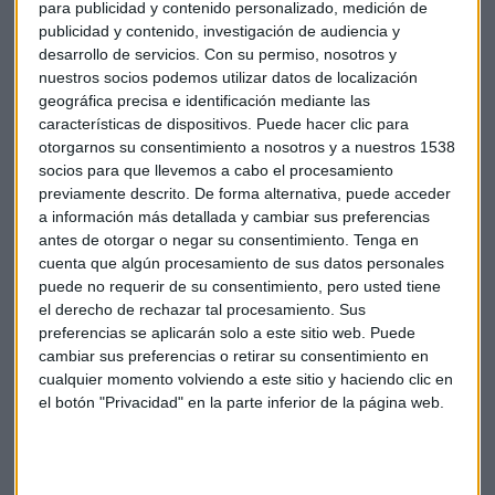
"Esto nos puede pasar a cualquiera", advierte Pardo. "Todos
para publicidad y contenido personalizado, medición de
nos hacemos un estilo de vida asociado normalmente a
publicidad y contenido, investigación de audiencia y
nuestros ingresos, pero resulta que pasan muchas cosas: la
desarrollo de servicios.
Con su permiso, nosotros y
nuestros socios podemos utilizar datos de localización
gente se queda en el paro, se divorcia, se pone enferma, o ha
geográfica precisa e identificación mediante las
prestado una garantía personal a alguien que no ha
características de dispositivos. Puede hacer clic para
cumplido".
otorgarnos su consentimiento a nosotros y a nuestros 1538
socios para que llevemos a cabo el procesamiento
Perfil del deudor que busca una segunda
previamente descrito. De forma alternativa, puede acceder
oportunidad
a información más detallada y cambiar sus preferencias
antes de otorgar o negar su consentimiento.
Tenga en
Según datos del Observatorio de la Insolvencia Personal del
cuenta que algún procesamiento de sus datos personales
Colegio de Abogados de Barcelona,
el 59% de quienes
puede no requerir de su consentimiento, pero usted tiene
solicitan este procedimiento son hombres, con edades
el derecho de rechazar tal procesamiento. Sus
preferencias se aplicarán solo a este sitio web. Puede
entre 30 y 70 años.
Un cambio significativo reciente es la
cambiar sus preferencias o retirar su consentimiento en
nacionalidad: "El 54% de los deudores son de origen
cualquier momento volviendo a este sitio y haciendo clic en
español, pero otros orígenes están ganando terreno,
el botón "Privacidad" en la parte inferior de la página web.
especialmente el latinoamericano, que ha pasado del 20%
al 35%", señala el experto.
El perfil más común actualmente es el de "concurso sin