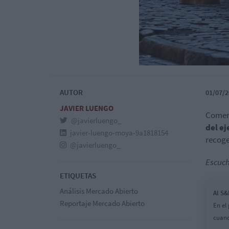
AUTOR
01/07/2
JAVIER LUENGO
Comen
@javierluengo_
del ej
javier-luengo-moya-9a1818154
recoge
@javierluengo_
Escuch
ETIQUETAS
Análisis Mercado Abierto
Al S&
Reportaje Mercado Abierto
En el
cuand