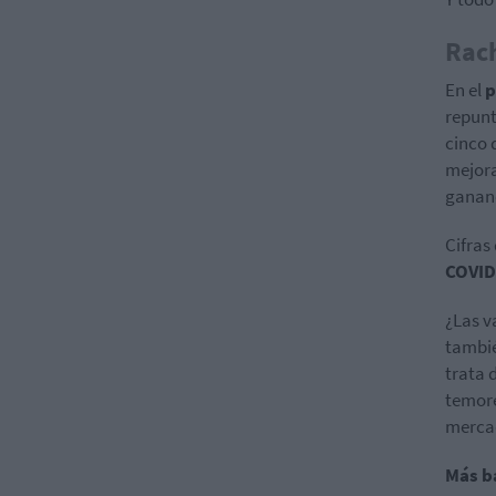
Rac
En el
p
repunt
cinco 
mejora
gananc
Cifras
COVID
¿Las v
tambié
trata 
temore
mercad
Más b