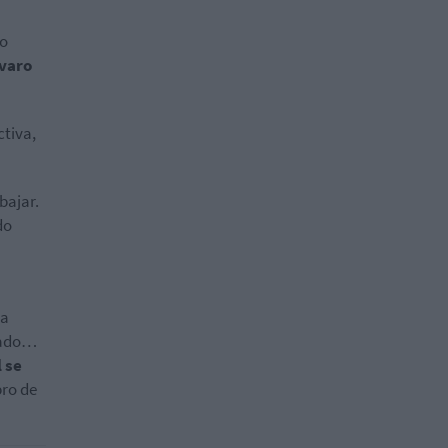
do
varo
ctiva,
bajar.
do
ha
ltado…
 se
bro de