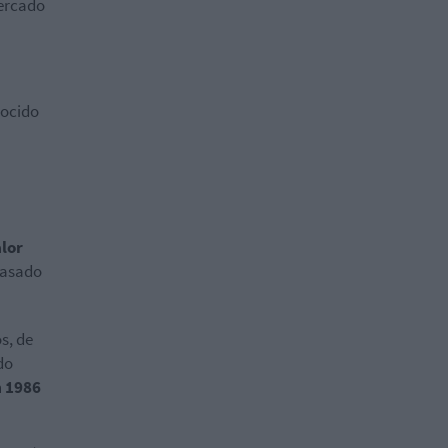
mercado
nocido
lor
 pasado
s, de
do
n
1986