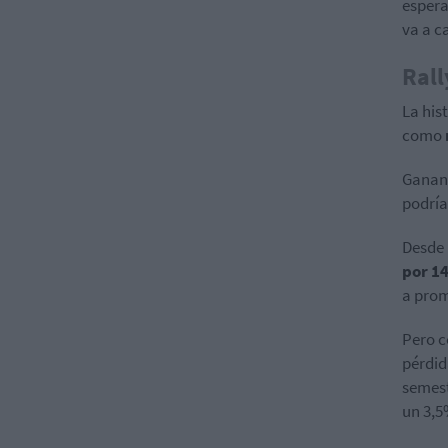
espera
va a c
Rall
La his
como
Ganand
podría
Desde 
por 1
a prom
Pero c
pérdid
semes
un 3,5