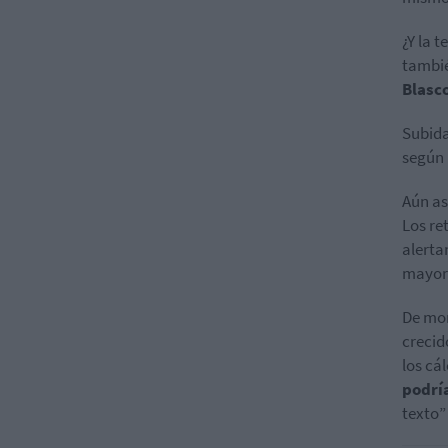
¿Y la 
tambié
Blasc
Subida
según 
Aún as
Los re
alerta
mayore
De mom
crecid
los cá
podrí
texto”