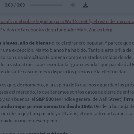
osoft: miel sobre hojuelas para Wall Street (y el resto de mercado
 7 vidas de Facebook y de su fundador Mark Zuckerberg
e nieves, año de bienes
dice el refranero popular. Y parece que 
er una excepción. Manto blanco ha habido. Tanto a esta orilla del
ico con una simpática Filomena como en Estados Unidos donde,
o la vista atrás, cabe recordar la “gran nevada” que paralizó al
as durante casi un mes y disparó los precios de la electricidad.
o es que, de momento, a la espera de lo que nos aguarden los pr
eses del mercado, lo que tenemos son los datos de cierre de entr
o
y son buenos: el
S&P 500
(en índice general de Wall Street)
firm
gundo mejor primer semestre desde 1998
. Desde la burbuja de
om (de la que han pasado ya 23 años) el mercado norteamerica
tenido un mejor desempeño.
 apunta a que
seguirá subiendo.