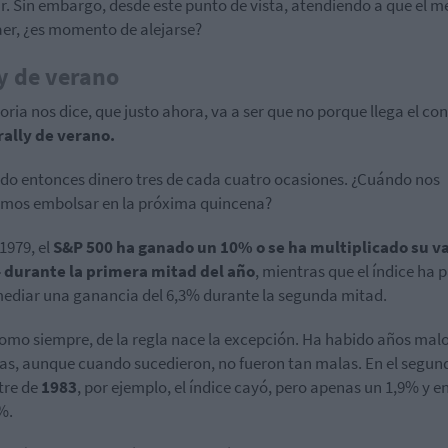
r. Sin embargo, desde este punto de vista, atendiendo a que el 
aer, ¿es momento de alejarse?
y de verano
toria nos dice, que justo ahora, va a ser que no porque llega el co
rally de verano.
o entonces dinero tres de cada cuatro ocasiones. ¿Cuándo nos
mos embolsar en la próxima quincena?
1979, el
S&P 500 ha ganado un 10% o se ha multiplicado su va
4 durante la primera mitad del año
, mientras que el índice ha
ediar una ganancia del 6,3% durante la segunda mitad.
omo siempre, de la regla nace la excepción. Ha habido años malo
as, aunque cuando sucedieron, no fueron tan malas. En el segun
tre de
1983
, por ejemplo, el índice cayó, pero apenas un 1,9% y e
%.