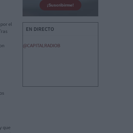
¡Suscribirme!
por el
EN DIRECTO
Tras
con
@CAPITALRADIOB
dos
ay que