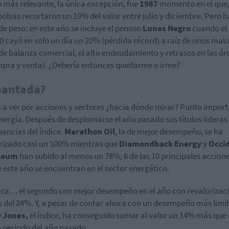
o más relevante, la única excepción, fue
1987
momento en el que,
s bolsas recortaron un 19% del valor entre julio y diciembre. Pero 
de peso: en este año se incluye el penoso
Lunes Negro
cuando el
 cayó en solo un día un 20% (pérdida récord) a raíz de unos mal
de balanza comercial, el alto endeudamiento y retrasos en las ó
pra y venta). ¿Debería entonces quedarme o irme?
pantada?
a ver por acciones y sectores ¿hacia dónde mirar? Punto impor
energía. Después de desplomarse el año pasado sus títulos lidera
nancias del índice.
Marathon Oil
, la de mejor desempeño, se ha
rizado casi un 100% mientras que
Diamondback Energy
y
Occi
oleum
han subido al menos un 78%; 6 de las 10 principales accion
 este año se encuentran en el sector energético.
ca… el segundo con mejor desempeño en el año con revalorizac
 del 24%. Y, a pesar de contar ahora con un desempeño más limi
 Jones,
el índice, ha conseguido sumar al valor un 14% más que 
periodo del año pasado.