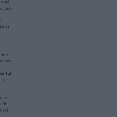
 aquí
hay una
os
rdenes
tante
s ahora
dental
es de
iones
tado,
en el