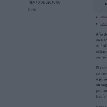
TIEMPO DE LECTURA
5 min
Micr
Las
Año d
va a s
Atlánt
echand
de Tex
El cas
seis m
y juni
su se
puntoc
había 
Y todo