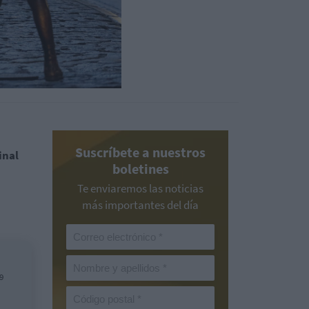
Suscríbete a nuestros
inal
boletines
Te enviaremos las noticias
más importantes del día
9