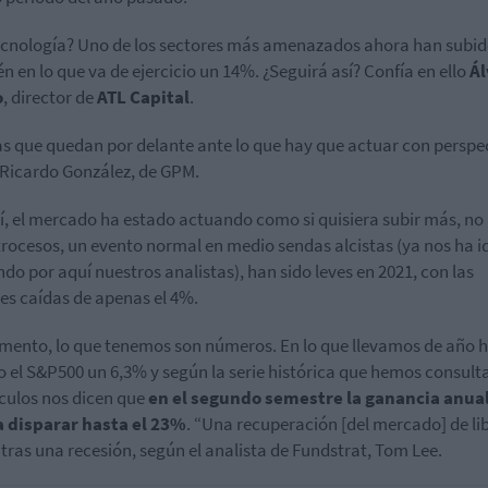
tecnología? Uno de los sectores más amenazados ahora han subi
n en lo que va de ejercicio un 14%. ¿Seguirá así? Confía en ello
Ál
o
, director de
ATL Capital
.
s que quedan por delante ante lo que hay que actuar con perspe
Ricardo González, de GPM.
í, el mercado ha estado actuando como si quisiera subir más, no 
trocesos, un evento normal en medio sendas alcistas (ya nos ha i
ndo por aquí nuestros analistas), han sido leves en 2021, con las
s caídas de apenas el 4%.
ento, lo que tenemos son números. En lo que llevamos de año 
o el S&P500 un 6,3% y según la serie histórica que hemos consu
lculos nos dicen que
en el segundo semestre la ganancia anual
a disparar hasta el 23%
. “Una recuperación [del mercado] de li
 tras una recesión, según el analista de Fundstrat, Tom Lee.