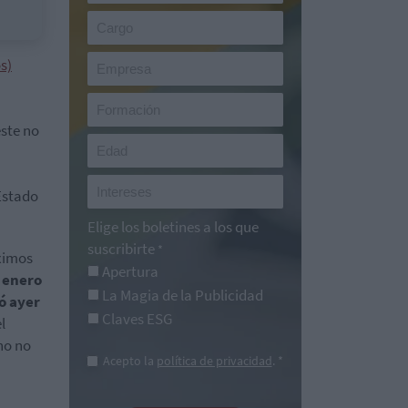
s)
este no
 Estado
Elige los boletines a los que
suscribirte
*
óximos
Apertura
e
enero
La Magia de la Publicidad
ó ayer
Claves ESG
l
no no
Acepto la
política de privacidad
. *