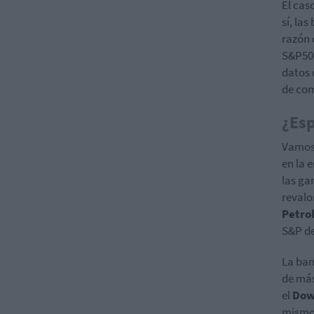
El cas
sí, la
razón 
S&P500
datos 
de com
¿Es
Vamos 
en la 
las ga
revalo
Petr
S&P de
La ban
de más
el
Dow
mismo 