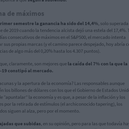
ha de máximos
rimer semestre la ganancia ha sido del 14,4%
, solo superada 
e de 2019 cuando la tendencia alcista dejó una estela del 17,4%. 
días consecutivos de máximos en el S&P500, el mercado intenta
r sus propias marcas (y el camino parece despejado, hoy abría 
ias de algo más del 0,20% hasta los 4.307 puntos).
 que, claramente, son mejores que
la caída del 7% con la que la
-19 constipó al mercado.
acunas y la apertura de la economía? Las responsables aunque
n los billones de dólares con los que el Gobierno de Estados Uni
de “apuntalar” la economía y es que, a pesar de la inflación y los
s por la retirada de estímulos (el archiconocido tapering), los
os siguen al alza, pero por el momento.
ajadas que subidas
, en su opinión, pero para las que todavía h