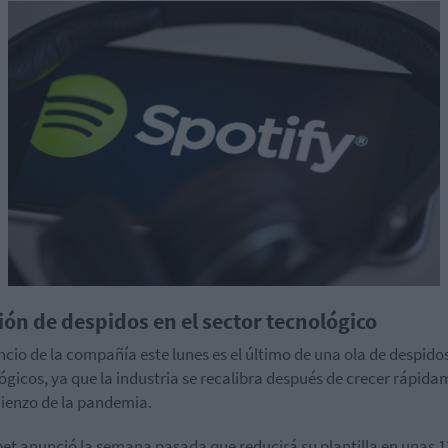
ión de despidos en el sector tecnológico
ncio de la compañía este lunes es el último de una ola de despido
ógicos, ya que la industria se recalibra después de crecer rápid
ienzo de la pandemia.
et anunció la semana pasada que reducirá su plantilla en unas 1