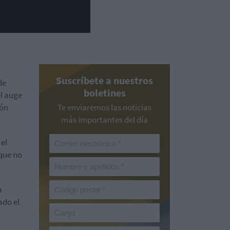
Suscríbete a nuestros
de
boletines
el auge
ión
Te enviaremos las noticias
más importantes del día
el
 que no
a
ado el