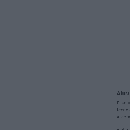
Aluv
El anu
tecnol
al com
Alphab