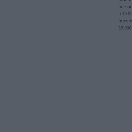
person
a 10.0
nuevos
18.000