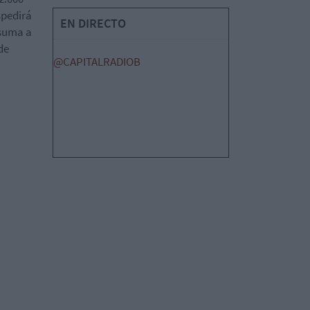
spedirá
EN DIRECTO
 suma a
de
@CAPITALRADIOB