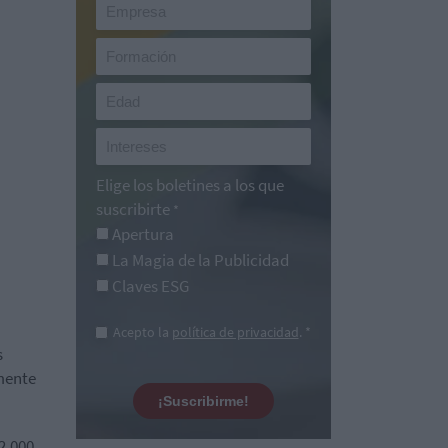
Elige los boletines a los que
suscribirte
*
Apertura
La Magia de la Publicidad
Claves ESG
Acepto la
política de privacidad
. *
s
amente
¡Suscribirme!
2.000