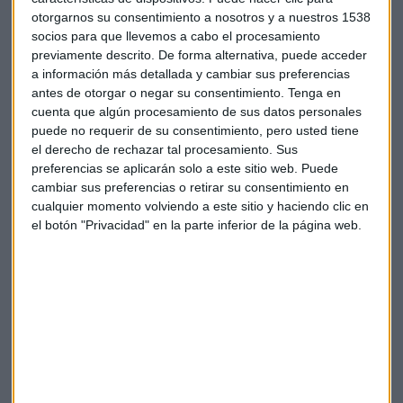
otorgarnos su consentimiento a nosotros y a nuestros 1538
en que el trabajo que están haciendo, para cumplir sus
socios para que llevemos a cabo el procesamiento
objetivos financieros, se refleje en la cotización.
previamente descrito. De forma alternativa, puede acceder
a información más detallada y cambiar sus preferencias
Y es que la firma ha cumplido con los objetivos financieros y
antes de otorgar o negar su consentimiento.
Tenga en
no financieros en 2019, con
su compromiso de mantener
cuenta que algún procesamiento de sus datos personales
el dividendo,
y con las primeras fases del plan de ejecución
puede no requerir de su consentimiento, pero usted tiene
de la Nueva Telefonica.
el derecho de rechazar tal procesamiento. Sus
preferencias se aplicarán solo a este sitio web. Puede
Un plan puesto en marcha el año pasado, que contempla
cambiar sus preferencias o retirar su consentimiento en
centrarse en sus cuatro mercados clave (España, Brasil,
cualquier momento volviendo a este sitio y haciendo clic en
el botón "Privacidad" en la parte inferior de la página web.
Reino Unido y Alemania).
Álvarez-Pallete ha repasado los principales logros del
pasado ejercicio y el
cumplimiento de los compromisos y
objetivos financieros y no financieros
. Los primeros,
gracias a la consolidación de la senda de crecimiento, a la
sólida generación de caja y a la reducción de deuda, de
hasta 15.000 millones desde 2016.