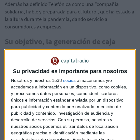
Además ha definido Telefónica como una “compañía
solidaria, fiable y preparada para el futuro”, que ha estado a
la altura durante la pandemia, dando servicio a
consumidores y empresas.
Su objetivo, la generación de caja
Según ha explicado el presidente de Telefónica,
el objetivo
financiero para este ejercicio es optimizar la
generación de caja
. También ha querido destacar el
Su privacidad es importante para nosotros
aumento del flujo de caja libre del último año.
Nosotros y nuestros 1538
socios
almacenamos y/o
accedemos a información en un dispositivo, como cookies,
La junta ha aprobado además que el pago del segundo
y procesamos datos personales, como identificadores
tramo del dividendo de 2019 de 0,2 euros se realice en junio
únicos e información estándar enviada por un dispositivo
próximo. El primer tramo de 2020 se pagará a finales de este
para publicidad y contenido personalizado, medición de
año, mediante la modalidad de
scrip dividend.
publicidad y contenido, investigación de audiencia y
desarrollo de servicios.
Con su permiso, nosotros y
Sobre el
comportamiento de la acción
, ha dicho que se
nuestros socios podemos utilizar datos de localización
está viendo afectada por la
crisis del coronavirus
y
geográfica precisa e identificación mediante las
también por el crecimiento de la competencia. Pero confía
características de dispositivos. Puede hacer clic para