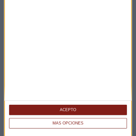
Elige los boletines a los que suscribirte
*
Apertura
La Magia de la Publicidad
Claves ESG
ACEPTO
Acepto la
política de privacidad
. *
MÁS OPCIONES