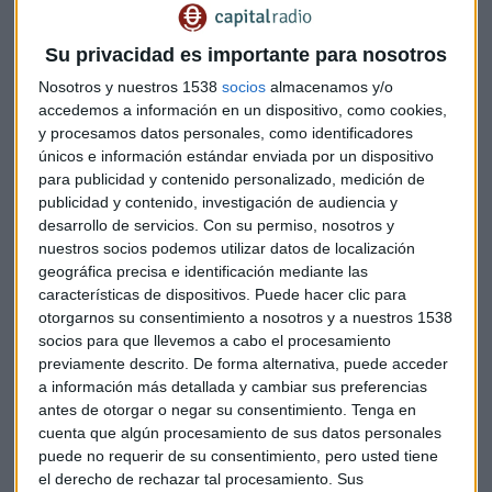
“Nuestra red siempre ha sido un activo diferencial. Por ella
transcurre la vida de las personas y ha demostrado una
Su privacidad es importante para nosotros
fortaleza inigualable cuando más se la ha necesitado”, ha
Nosotros y nuestros 1538
socios
almacenamos y/o
añadido José María Álvarez-Pallete, quien ha recordado que
accedemos a información en un dispositivo, como cookies,
España ya lidera las infraestructuras digitales de Europa
y procesamos datos personales, como identificadores
con la red más extensa de fibra óptica.
únicos e información estándar enviada por un dispositivo
para publicidad y contenido personalizado, medición de
Telefónica, que lanzará una oferta tanto para clientes
publicidad y contenido, investigación de audiencia y
desarrollo de servicios.
Con su permiso, nosotros y
particulares como para empresas, apuesta por la multitud
nuestros socios podemos utilizar datos de localización
de beneficios transversales, directos e indirectos, que el 5G
geográfica precisa e identificación mediante las
trae para sectores clave como el transporte, el turismo, la
características de dispositivos. Puede hacer clic para
energía, la automoción o la salud.
otorgarnos su consentimiento a nosotros y a nuestros 1538
socios para que llevemos a cabo el procesamiento
“Llegan enormes beneficios para España. El 5G no es sólo
previamente descrito. De forma alternativa, puede acceder
una nueva generación de telefonía móvil, es una revolución
a información más detallada y cambiar sus preferencias
por sus aplicaciones prácticas para todos los sectores y
antes de otorgar o negar su consentimiento.
Tenga en
cuenta que algún procesamiento de sus datos personales
porque permite ampliar la cobertura de ultra banda ancha
puede no requerir de su consentimiento, pero usted tiene
en las zonas rurales y en la España vaciada”, ha subrayado
el derecho de rechazar tal procesamiento. Sus
Álvarez-Pallete, que ha ido un paso más allá para recordar