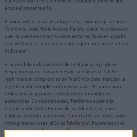
pueda acceder a esta novedosa tecnología antes de que
acabe el presente año.
El anuncio ha sido realizado por el presidente ejecutivo de
Telefónica, José María Álvarez-Pallete, quien ha destacado
que “la puesta en marcha de nuestra red de 5G es un salto
de nivel hacia la hiperconectividad que cambiará el futuro
de España”.
El encendido de la red de 5G de Telefónica se produce
después de que el pasado mes de julio Álvarez-Pallete
reafirmara el compromiso de Telefónica para impulsar la
digitalización completa de nuestro país. “Es un 5G para
todos, sin excepciones. En todas las comunidades
autónomas. Con este impulso, Telefónica acelera la
digitalización de las Pymes, de las Administraciones
públicas y de los ciudadanos. Como la fibra y como tantas
otras grandes cosas, el 5G es
Telefónica
”, ha precisado el
primer ejecutivo de la compañía.