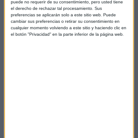
puede no requerir de su consentimiento, pero usted tiene
pérdidas del 0,85%
.
el derecho de rechazar tal procesamiento. Sus
preferencias se aplicarán solo a este sitio web. Puede
Espera que su ganancia operativa crezca un 13,75 % hasta
cambiar sus preferencias o retirar su consentimiento en
los
19.306 millones de euros
y que sus ingresos por venta
cualquier momento volviendo a este sitio y haciendo clic en
aumenten en un 10,23 % hasta sumar unos
231.666
el botón "Privacidad" en la parte inferior de la página web.
millones de euros
. De este modo, Toyota prevé un
beneficio neto de unos
17.762 millones de euros
para todo
el año fiscal, lo que implica un
2,44 % más
que en el
ejercicio anterior.