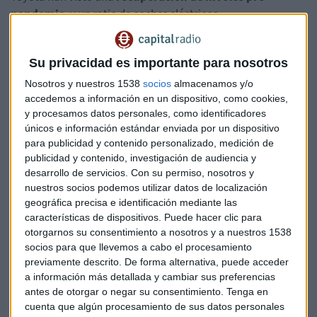
pandemia
, y un
ratio de coches eléctricos
considerablemente estable. Según la compañía, el
crecimiento de la de los últimos meses se debe al buen
Su privacidad es importante para nosotros
trabajo realizado por proveedores y concesionarios,
además de la "mejora de la competitividad de los
Nosotros y nuestros 1538
socios
almacenamos y/o
productos" y de los "modos de trabajo eficientes".
accedemos a información en un dispositivo, como cookies,
y procesamos datos personales, como identificadores
Expectativas anuales
únicos e información estándar enviada por un dispositivo
para publicidad y contenido personalizado, medición de
Toyota mantiene el pronóstico anual de beneficios
publicidad y contenido, investigación de audiencia y
operativos de 22.930 millones de dólares. La compañía
desarrollo de servicios.
Con su permiso, nosotros y
achaca esta falta de elevación de previsiones a las
nuestros socios podemos utilizar datos de localización
geográfica precisa e identificación mediante las
"
incertidumbres
que se plantean durante y después del
características de dispositivos. Puede hacer clic para
segundo trimestre (julio-septiembre)", en las que se incluyen
otorgarnos su consentimiento a nosotros y a nuestros 1538
la
pandemia
y la actual
escasez global de circuitos
socios para que llevemos a cabo el procesamiento
integrados
. Como resultado, la cotización de la compañía
previamente descrito. De forma alternativa, puede acceder
caía la pasada jornada hasta un 2%, arrastrando las
a información más detallada y cambiar sus preferencias
pérdidas de la mañana, con algunos inversores
antes de otorgar o negar su consentimiento.
Tenga en
decepcionados. Finalmente,
ha cerrado la sesión con
cuenta que algún procesamiento de sus datos personales