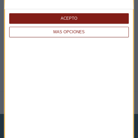
ACEPTO
EN DIRECTO
MÁS OPCIONES
@CAPITALRADIOB
NOTICIAS RELACIONADAS