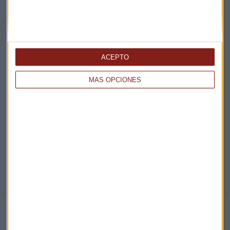
¡Suscribirme!
ACEPTO
EN DIRECTO
MÁS OPCIONES
@CAPITALRADIOB
NOTICIAS RELACIONADAS