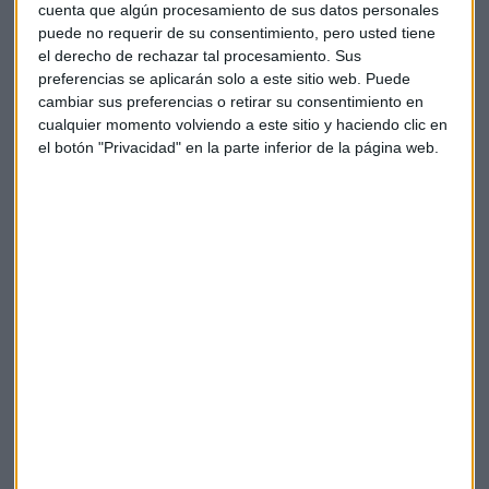
cuenta que algún procesamiento de sus datos personales
que no se actualice ahora si no para los años 2027- 2031, con
puede no requerir de su consentimiento, pero usted tiene
el fin de que las aerolíneas no sufran tras la pandemia el
el derecho de rechazar tal procesamiento. Sus
coste de estas tarifas.
preferencias se aplicarán solo a este sitio web. Puede
cambiar sus preferencias o retirar su consentimiento en
El
DORA
, es el documento que creo el Gobierno con el fin de
cualquier momento volviendo a este sitio y haciendo clic en
regular y garantizar el uso adecuado de las infraestructuras
el botón "Privacidad" en la parte inferior de la página web.
aeroportuarias. La crisis sanitaria supuso la paralización del
trafico aereo, esta excepción permite revisar las tarifas del
documento.
El conflicto se presenta cuando las aerolíneas se han
negado a aplicar el artículo 27, ya que afecta en sus
intereses económicos. En su defensa, indican que la
modificación afectaría al reparto equitativo de las
compensaciones económicas por la crisis sanitaria.
Una vez se abra el DORA por petición de
AENA
,
Aviación
Civil
debe convocar a las aerolíneas, a la
CNMC
y a la
agencia española de seguridad aérea. También en este caso