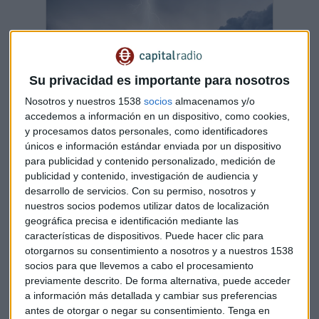
Su privacidad es importante para nosotros
Nosotros y nuestros 1538
socios
almacenamos y/o
accedemos a información en un dispositivo, como cookies,
y procesamos datos personales, como identificadores
únicos e información estándar enviada por un dispositivo
para publicidad y contenido personalizado, medición de
¿Truncada la recuperación económica del
publicidad y contenido, investigación de audiencia y
verano? Lo que dicen los números
desarrollo de servicios.
Con su permiso, nosotros y
Meliá Hoteles espera un septiembre de "récord"
nuestros socios podemos utilizar datos de localización
como agosto y AENA espera un buen cierre de año,
pero todos creen que nadan a contracorriente y sin
geográfica precisa e identificación mediante las
frenos
características de dispositivos. Puede hacer clic para
Capital Radio /
/ 2022-09-12
otorgarnos su consentimiento a nosotros y a nuestros 1538
socios para que llevemos a cabo el procesamiento
La situación jurídica
previamente descrito. De forma alternativa, puede acceder
AENA
ha llevado el caso al Tribunal Supremo con el fin de
a información más detallada y cambiar sus preferencias
antes de otorgar o negar su consentimiento.
Tenga en
cambiar estas tarifas, sin embargo la compañía propone