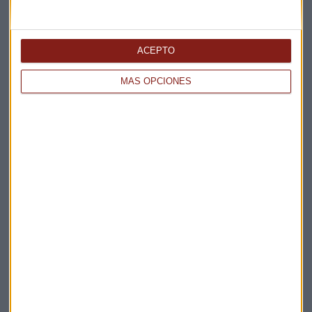
Elige los boletines a los que suscribirte
*
ACEPTO
Apertura
La Magia de la Publicidad
MÁS OPCIONES
Claves ESG
Acepto la
política de privacidad
. *
¡Suscribirme!
EN DIRECTO
@CAPITALRADIOB