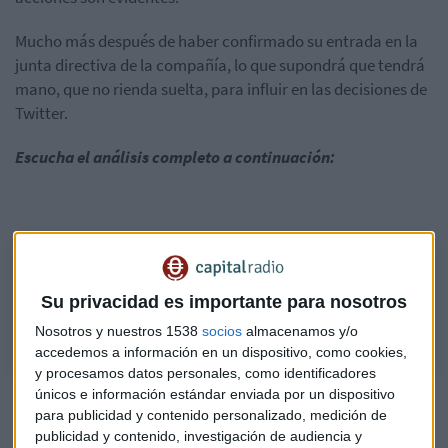
Mucho más después de haber confirmado su entrada en la
junta directiva de la compañía, lo que supondrá que tendrá
mano, que no rienda suelta, para influir en las decisiones de
Twitter.
Escucha el análisis completo a continuación:
Twitter, la red social que gusta a Elon Musk pero no a los inversores
Esta semana ponemos a prueba a la compañía tras la entrada del
Su privacidad es importante para nosotros
dueño de Tesla en su capital. ¿Superará el examen de los analistas?
Nosotros y nuestros 1538
socios
almacenamos y/o
accedemos a información en un dispositivo, como cookies,
y procesamos datos personales, como identificadores
únicos e información estándar enviada por un dispositivo
para publicidad y contenido personalizado, medición de
Lo amas o lo odias: A Telefónica le faltan apoyos
publicidad y contenido, investigación de audiencia y