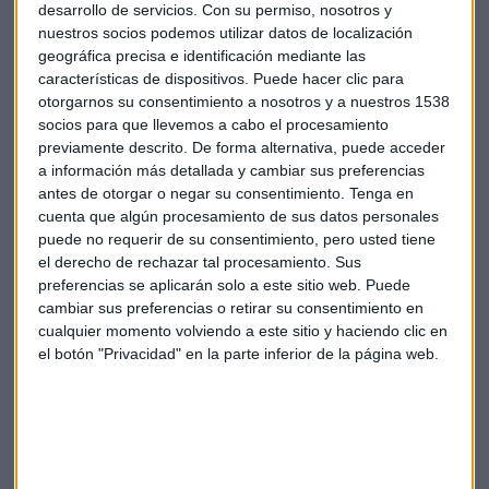
desarrollo de servicios.
Con su permiso, nosotros y
No obstante, según la Comisión de Bolsa y Valores de
nuestros socios podemos utilizar datos de localización
EE.UU,
no podrá hacerse con más del 14,9%
de las
geográfica precisa e identificación mediante las
acciones de la red social para limitar el poder de Elon Musk.
características de dispositivos. Puede hacer clic para
otorgarnos su consentimiento a nosotros y a nuestros 1538
¿Qué opinan los analistas de la entrada de
socios para que llevemos a cabo el procesamiento
previamente descrito. De forma alternativa, puede acceder
este importante accionista en Twitter?
a información más detallada y cambiar sus preferencias
antes de otorgar o negar su consentimiento.
Tenga en
Rafael Damborenea
, profesor de finanzas en
Eude
cuenta que algún procesamiento de sus datos personales
Business School,
es de los que considera que la presencia
puede no requerir de su consentimiento, pero usted tiene
de Elon Musk no generará valor en sus títulos.
el derecho de rechazar tal procesamiento. Sus
preferencias se aplicarán solo a este sitio web. Puede
"Twitter lleva tiempo
sin rumbo y por debajo del precio
cambiar sus preferencias o retirar su consentimiento en
de su salida a bolsa
; el nuevo ceo tiene muchos retos y
cualquier momento volviendo a este sitio y haciendo clic en
presión, por lo que dudo que la operación de Elon Musk
el botón "Privacidad" en la parte inferior de la página web.
llegue a ser un generador de valor para la empresa".
Si echamos mano del histórico,
las acciones de Twitter
escalaron un 27% en la bolsa de Nueva York
al conocerse
la noticia. Por lo que parece que los inversores se tomaron