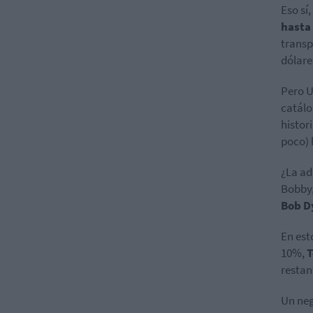
Eso sí
hasta
transp
dólare
Pero U
catálo
histor
poco) 
¿La ad
Bobby,
Bob D
En est
10%,
T
restan
Un neg