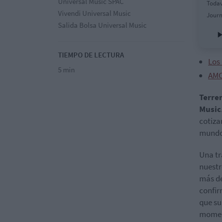
Universal Music SPAC
Todav
Vivendi Universal Music
Journ
Salida Bolsa Universal Music
TIEMPO DE LECTURA
Los 
5 min
AMC
Terre
Music
cotiza
mundo
Una tr
nuestr
más d
confir
que su
moment