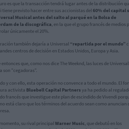
uro es que la transacción tendrá lugar antes de la distribución q
i tiene previsto hacer entre sus accionistas del
60% del capital s
versal Musical antes del salto al parqué en la Bolsa de
erdam
de la discográfica
, en la que el grupo francés de medios 
rolar únicamente el 20%.
ración también dejaría a Universal
“repartida por el mundo”
c
randes centros de decisión en Estados Unidos, Europa y Asia.
 entonces que, como nos dice The Weeknd, las luces de Universal
a son "cegadoras".
do y con ello, esta operación no convence a todo el mundo. El fo
ura activista
Bluebell Capital Partners
ya ha pedido al regulad
o francés que investigue este plan de escindido de Vivendi porq
 no está claro que los términos del acuerdo sean como anuncian
resa.
 momento, su rival principal
Warner Music
, que debutó en los