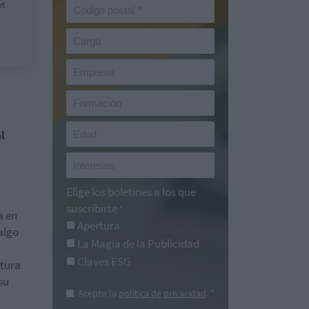
et
l
Elige los boletines a los que
suscribirte
*
a en
Apertura
 algo
La Magia de la Publicidad
Claves ESG
ctura
su
Acepto la
política de privacidad
. *