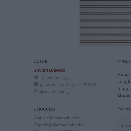
AUTOR
04/06/2
JAVIER LUENGO
Había 
@javierluengo_
conglo
javier-luengo-moya-9a1818154
magna
@javierluengo_
Music
Escuch
ETIQUETAS
Análisis Mercado Abierto
Reportaje Mercado Abierto
Unive