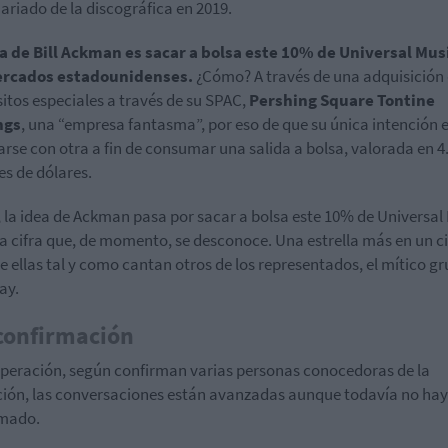
ariado de la discográfica en 2019.
a de Bill Ackman es sacar a bolsa este 10% de Universal Mus
ercados estadounidenses.
¿Cómo? A través de una adquisición
itos especiales a través de su SPAC,
Pershing Square Tontine
ngs
, una “empresa fantasma”, por eso de que su única intención 
arse con otra a fin de consumar una salida a bolsa, valorada en 4
es de dólares.
 la idea de Ackman pasa por sacar a bolsa este 10% de Universal
a cifra que, de momento, se desconoce. Una estrella más en un ci
de ellas tal y como cantan otros de los representados, el mítico g
ay.
confirmación
operación, según confirman varias personas conocedoras de la
ión, las conversaciones están avanzadas aunque todavía no ha
rmado.