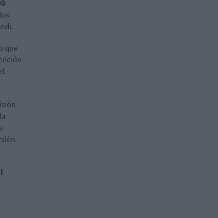
00
los
endi.
s que
tención
el
isión
la
a
rsión
l