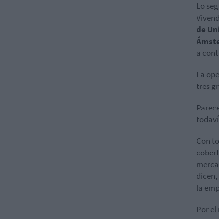
Lo seg
Vivend
de Uni
Ámst
a cont
La ope
tres g
Parece
todaví
Con to
cobert
mercad
dicen,
la emp
Por el