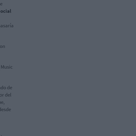
ue
ocial
pasaría
on
 Music
ndo de
or del
ue,
 desde