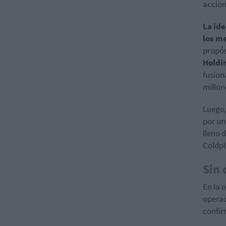
accion
La ide
los m
propós
Holdi
fusion
millon
Luego,
por un
lleno 
Coldpl
Sin 
En la 
operac
confi