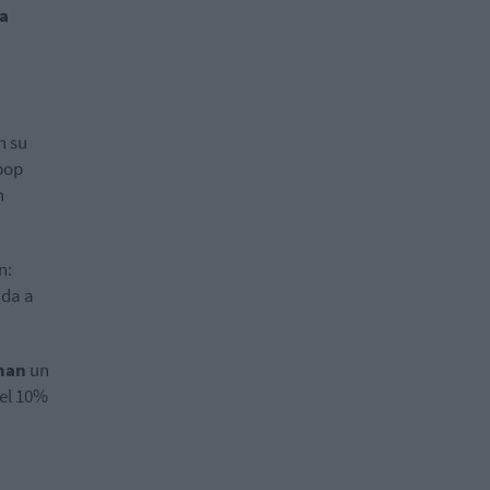
za
n su
 pop
n
n:
ida a
man
un
 el 10%