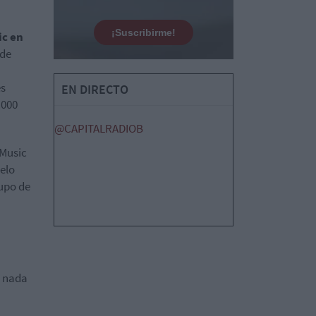
¡Suscribirme!
ic en
 de
es
EN DIRECTO
.000
@CAPITALRADIOB
 Music
elo
rupo de
y nada