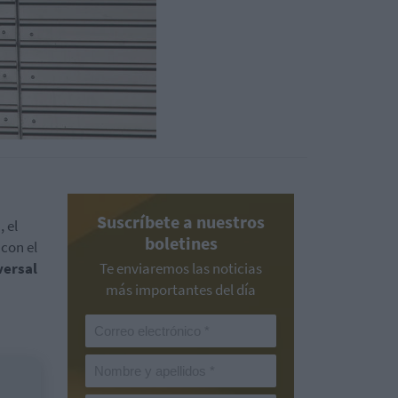
Suscríbete a nuestros
i
, el
boletines
con el
versal
Te enviaremos las noticias
más importantes del día