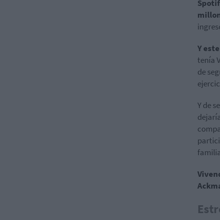
Spoti
millo
ingres
Y este
tenía 
de seg
ejercic
Y de s
dejarí
compañ
partic
famili
Vivend
Ackma
Estr