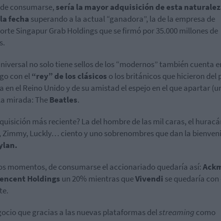
, de consumarse,
sería la mayor adquisición de esta naturale
 la fecha
superando a la actual “ganadora”, la de la empresa de
orte Singapur Grab Holdings que se firmó por 35.000 millones de
s.
niversal no solo tiene sellos de los “modernos” también cuenta e
go con el
“rey” de los clásicos
o los británicos que hicieron del
ia en el Reino Unido y de su amistad el espejo en el que apartar (u
la mirada: The
Beatles
.
quisición más reciente? La del hombre de las mil caras, el huracá
 Zimmy, Luckly… ciento y uno sobrenombres que dan la bienven
ylan.
os momentos, de consumarse el accionariado quedaría así:
Ack
encent Holdings
un 20% mientras que
Vivendi
se quedaría con
te.
ocio que gracias a las nuevas plataformas del
streaming
como