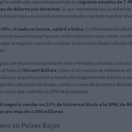
fy
ha vivido una segunda juventud con
ingresos anuales de 7.4
nes de dólares por derechos
, lo que representa casi la mitad de 
os totales que, en los anteriores resultados, declaró registrar Viv
 10%, si nada se tuerce, saldrá a bolsa.
Confirmando los plane
Vivendi para Universal que ya confirmaba hace unos meses su in
regar el negocio y sacarlo a cotizar en los Países Bajos a finales d
io.
eguir con el pacto hacia delante entre Pershing y Vivendi, esta esc
a al francés
Vincent Bollore
, como el accionista de referencia en 
ía con su participación a través del conglomerado francés y un
ipación adicional con la que cuenta a través de la cartera de inve
ar con la que controla un 16% de la empresa.
i negocia vender un 10% de Universal Music a la SPAC de Bil
n por más de 3.000 millones
eno en Países Bajos