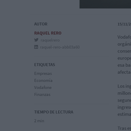
AUTOR
15/11/2
RAQUEL RERO
Vodafo
raquelrero
orgáni
raquel-rero-abb03a60
consen
europe
ETIQUETAS
esa ba
afecta
Empresas
Economía
Los in
Vodafone
millon
Finanzas
segund
ingres
TIEMPO DE LECTURA
estima
2 min
Tras e