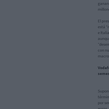
gananc
millon
El pre
está “
e Ital
aunque
“desem
con nu
macro
Vodaf
semes
Supone
términ
por se
euros.