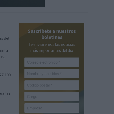
Suscríbete a nuestros
boletines
es del
Te enviaremos las noticias
uenta
más importantes del día
os,
 27.100
ra las