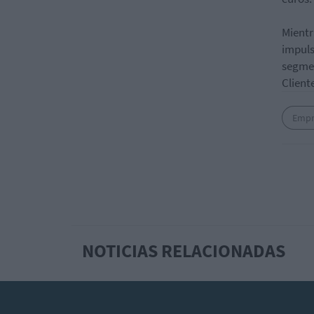
Mientr
impuls
segmen
Client
Empr
NOTICIAS RELACIONADAS