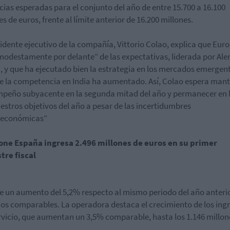
ias esperadas para el conjunto del año de entre 15.700 a 16.100
es de euros, frente al límite anterior de 16.200 millones.
sidente ejecutivo de la compañía, Vittorio Colao, explica que Eur
modestamente por delante” de las expectativas, liderada por Al
ia, y que ha ejecutado bien la estrategia en los mercados emergen
 la competencia en India ha aumentado. Así, Colao espera mant
peño subyacente en la segunda mitad del año y permanecer en 
estros objetivos del año a pesar de las incertidumbres
económicas”
one España ingresa 2.496 millones de euros en su primer
tre fiscal
 un aumento del 5,2% respecto al mismo periodo del año anteri
os comparables. La operadora destaca el crecimiento de los ing
rvicio, que aumentan un 3,5% comparable, hasta los 1.146 millon