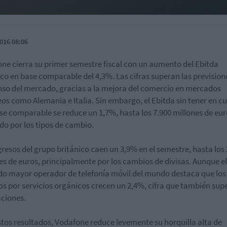
016 08:06
ne cierra su primer semestre fiscal con un aumento del Ebitda
co en base comparable del 4,3%. Las cifras superan las prevision
so del mercado, gracias a la mejora del comercio en mercados
os como Alemania e Italia. Sin embargo, el Ebitda sin tener en c
se comparable se reduce un 1,7%, hasta los 7.900 millones de eur
do por los tipos de cambio.
gresos del grupo británico caen un 3,9% en el semestre, hasta los
es de euros, principalmente por los cambios de divisas. Aunque el
o mayor operador de telefonía móvil del mundo destaca que los
os por servicios orgánicos crecen un 2,4%, cifra que también supe
ciones.
stos resultados, Vodafone reduce levemente su horquilla alta de