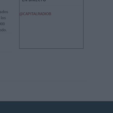
tados
@CAPITALRADIOB
 los
000
odo.