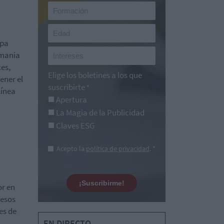
opa
emania
tes,
Elige los boletines a los que
ener el
suscribirte
*
línea
Apertura
La Magia de la Publicidad
Claves ESG
Acepto la
política de privacidad
. *
¡Suscribirme!
or en
resos
es de
EN DIRECTO