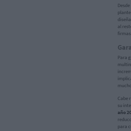
Desde 
plante
diseña
al res
firmas
Gara
Para g
multin
increm
implic
mucho 
Cabe r
su int
año 2
reducc
para c