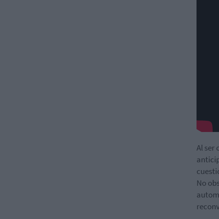
Al ser
antici
cuesti
No obs
automó
reconv