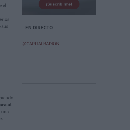
¡Suscribirme!
 el
erlos
e sus
EN DIRECTO
@CAPITALRADIOB
unicado
ara al
r una
es