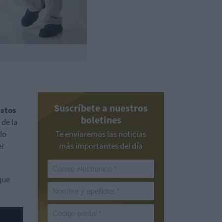
Suscríbete a nuestros
estos
boletines
de la
lo
Te enviaremos las noticias
er
más importantes del día
que