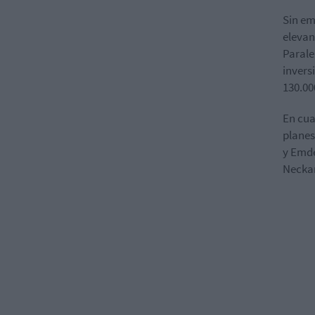
Sin em
elevan
Parale
invers
130.00
En cua
planes
y Emden
Necka