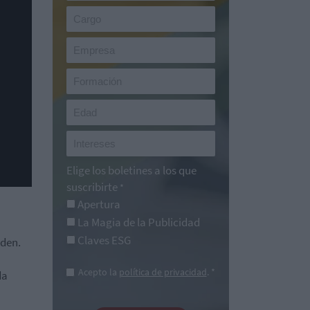
Elige los boletines a los que
suscribirte
*
Apertura
La Magia de la Publicidad
Claves ESG
nden.
Acepto la
política de privacidad
. *
da