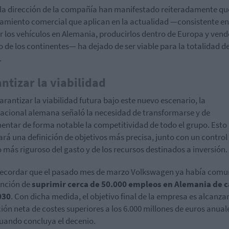
la dirección de la compañía han manifestado reiteradamente que
amiento comercial que aplican en la actualidad —consistente en
r los vehículos en Alemania, producirlos dentro de Europa y vend
to de los continentes— ha dejado de ser viable para la totalidad d
.
ntizar la viabilidad
arantizar la viabilidad futura bajo este nuevo escenario, la
acional alemana señaló la necesidad de transformarse y de
entar de forma notable la competitividad de todo el grupo. Esto
ará una definición de objetivos más precisa, junto con un control
más riguroso del gasto y de los recursos destinados a inversión.
ecordar que el pasado mes de marzo Volkswagen ya había com
ención de
suprimir cerca de 50.000 empleos en Alemania de c
030
. Con dicha medida, el objetivo final de la empresa es alcanza
ión neta de costes superiores a los 6.000 millones de euros anual
uando concluya el decenio.