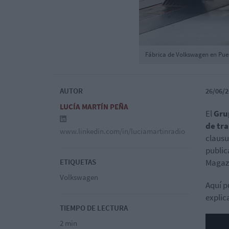
Fábrica de Volkswagen en Pue
AUTOR
26/06/2
LUCÍA MARTÍN PEÑA
El
Gru
de tr
www.linkedin.com/in/luciamartinradio
clausu
public
ETIQUETAS
Magazi
Volkswagen
Aquí p
explic
TIEMPO DE LECTURA
2 min