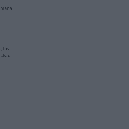
lemana
, los
ickau