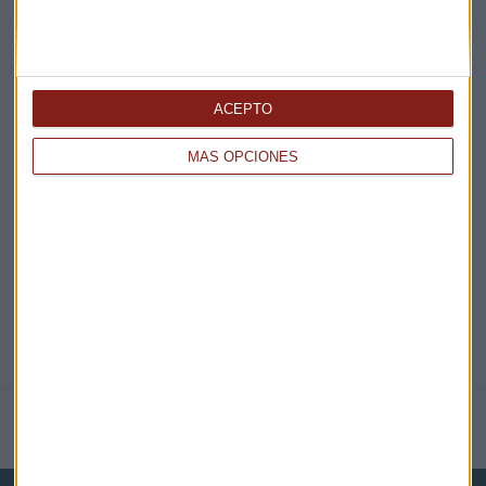
¡Suscribirme!
ACEPTO
EN DIRECTO
MÁS OPCIONES
@CAPITALRADIOB
NOTICIAS RELACIONADAS