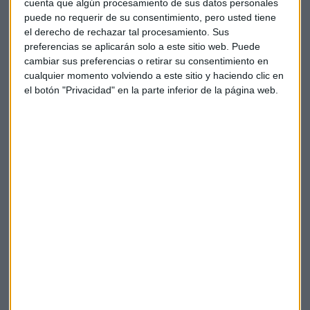
cuenta que algún procesamiento de sus datos personales
empleados.
puede no requerir de su consentimiento, pero usted tiene
el derecho de rechazar tal procesamiento. Sus
No lo tendrá fácil. El pasado trimestre, WPP presentó sus
preferencias se aplicarán solo a este sitio web. Puede
peores resultados desde la crisis
financiera debido al
cambiar sus preferencias o retirar su consentimiento en
recorte de gastos publicitarios por parte de muchas
cualquier momento volviendo a este sitio y haciendo clic en
empresas. Para contrarrestar esta situación, el grupo quiere
el botón "Privacidad" en la parte inferior de la página web.
simplificar su negocio y agrupar sus plataformas digitales
para abaratar sus servicios y hacerlos más ágiles y simples.
El próximo CEO deberá revisar esa estrategia mientras las
agencias consultoras piden su tajada en el negocio de la
publicidad digital y Google y Facebook amenazan con
eliminar los intermediarios. Dentro de WPP, se baraja un
posible sucesor: Mark Read, actual jefe digital de la
compañía y el único que conoce la empresa casi tan bien
como Sorrell. Aunque la respuesta podría estar en alguien
externo al grupo, que aporte una visión desde fuera.
¿Pero realmente podrá un nuevo CEO reflotar WPP? ¿O la