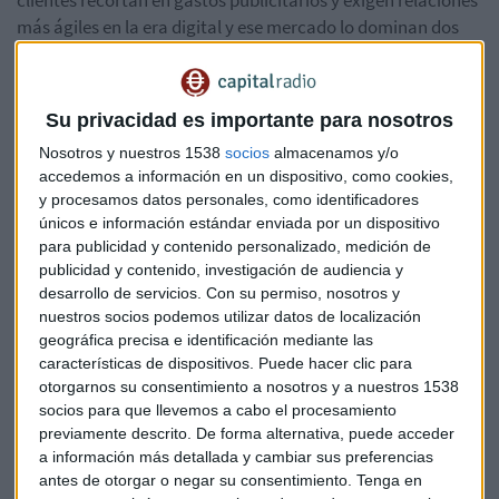
clientes recortan en gastos publicitarios y exigen relaciones
más ágiles en la era digital y ese mercado lo dominan dos
gigantes con mucho poder:
Google y Facebook
. A esto hay
que añadirle la amenaza de consultoras multinacionales de
la talla de Accenture o Deloitte, que se mueven de forma
Su privacidad es importante para nosotros
más agresiva para no quedarse atrás en la carrera digital.
Nosotros y nuestros 1538
socios
almacenamos y/o
accedemos a información en un dispositivo, como cookies,
Si WPP quiere sobrevivir, tiene que
despedirse de su
y procesamos datos personales, como identificadores
negocio de toda la vida
, que consistía en ofrecer
únicos e información estándar enviada por un dispositivo
publicidad, desarrollo de marcas, planificación e
para publicidad y contenido personalizado, medición de
investigación a escala global. Debe ir más allá.
publicidad y contenido, investigación de audiencia y
desarrollo de servicios.
Con su permiso, nosotros y
nuestros socios podemos utilizar datos de localización
Pero, a su vez, necesita un nuevo líder que sea capaz de
geográfica precisa e identificación mediante las
orquestar los activos de toda la compañía matriz. Se trata
características de dispositivos. Puede hacer clic para
de un verdadero desafío, porque hasta ahora el único capaz
otorgarnos su consentimiento a nosotros y a nuestros 1538
de mantenerlo todo a raya era su fundador, Sorrell. Él era el
socios para que llevemos a cabo el procesamiento
pegamento capaz de conectar las más de 400 agencias
previamente descrito. De forma alternativa, puede acceder
repartidas en 112 países. Ésa será la misión del nuevo CEO si
a información más detallada y cambiar sus preferencias
quiere mantener el holding actual con más de 200.000
antes de otorgar o negar su consentimiento.
Tenga en