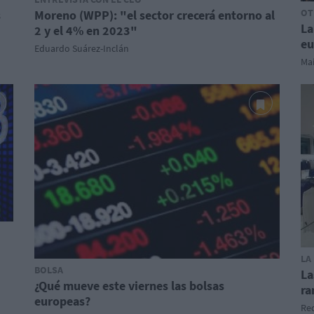
OT
s
Moreno (WPP): "el sector crecerá entorno al
La
2 y el 4% en 2023"
eu
Eduardo Suárez-Inclán
Mai
LA
BOLSA
La
¿Qué mueve este viernes las bolsas
ra
europeas?
Red