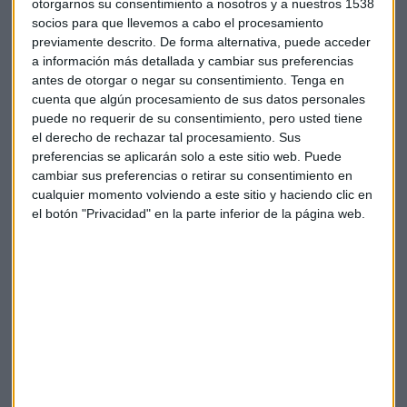
otorgarnos su consentimiento a nosotros y a nuestros 1538
CEAJE: "Los jóvenes ya no emprenden por los
socios para que llevemos a cabo el procesamiento
beneficios, buscan ser sostenibles"
previamente descrito. De forma alternativa, puede acceder
Fermín Albaladejo, presidente de CEAJE y
a información más detallada y cambiar sus preferencias
vicepresidente de ATA, analiza el mercado del
antes de otorgar o negar su consentimiento.
Tenga en
empredimiento en nuestro país
cuenta que algún procesamiento de sus datos personales
Capital Radio /
/ 2022-11-28
puede no requerir de su consentimiento, pero usted tiene
Principales opciones de pago y cobro de
el derecho de rechazar tal procesamiento. Sus
preferencias se aplicarán solo a este sitio web. Puede
Divilo
cambiar sus preferencias o retirar su consentimiento en
cualquier momento volviendo a este sitio y haciendo clic en
La primera solución de cobro de la compañía es "
cobrar a
el botón "Privacidad" en la parte inferior de la página web.
través del teléfono móvil
", mediante un producto "
muy
sencillo
". El objetivo de esta opción es que el cliente final
pueda pagar de cualquier manera, ya sea con el móvil, el
reloj o con la tarjeta de crédito. Zamarriego destaca que
"
en definitiva hemos sustituido el datáfono tradicional
por algo mucho más novedoso
, con mayor innovación,
que incrementa las venta sy ahorra costes ".
Otro producto innovador es el que supone cambiar la