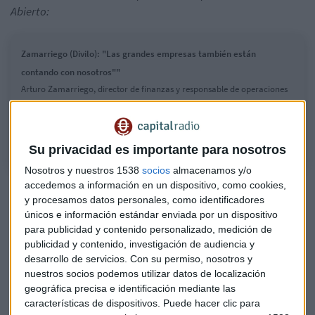
Abierto:
Zamarriego (Divilo): "Las grandes empresas también están
contando con nosotros""
Arturo Zamarriego, director de finanzas y responsable de operaciones
de la fintech Divilo, detalla en que van a invertir los 3 millones captados
en la última ronda de financiación
Su privacidad es importante para nosotros
Nosotros y nuestros 1538
socios
almacenamos y/o
accedemos a información en un dispositivo, como cookies,
y procesamos datos personales, como identificadores
únicos e información estándar enviada por un dispositivo
para publicidad y contenido personalizado, medición de
publicidad y contenido, investigación de audiencia y
desarrollo de servicios.
Con su permiso, nosotros y
nuestros socios podemos utilizar datos de localización
geográfica precisa e identificación mediante las
características de dispositivos. Puede hacer clic para