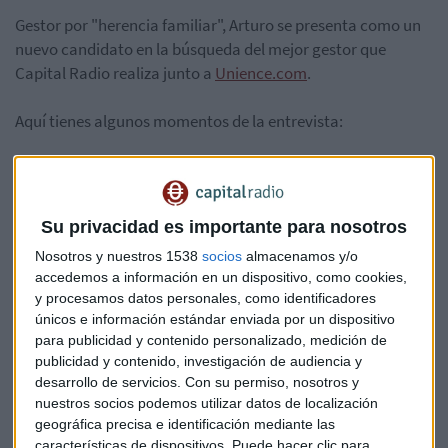
Gestor por "herencia familiar", Arturo se presenta como un
nuevo candidato en la búsqueda del mejor gestor que
Capital Radio realiza junto a
Unience.com
.
Aquí tienes algunos momentos de la entrevista:
*Lo sentimos pero el audio ha sido eliminado
Su privacidad es importante para nosotros
Nosotros y nuestros 1538
socios
almacenamos y/o
Y un resumen en vídeo
accedemos a información en un dispositivo, como cookies,
y procesamos datos personales, como identificadores
únicos e información estándar enviada por un dispositivo
para publicidad y contenido personalizado, medición de
https://youtu.be/_WTiCLsa3d4
publicidad y contenido, investigación de audiencia y
desarrollo de servicios.
Con su permiso, nosotros y
nuestros socios podemos utilizar datos de localización
Fondos
Inversión
Unience
Gestión
geográfica precisa e identificación mediante las
características de dispositivos. Puede hacer clic para