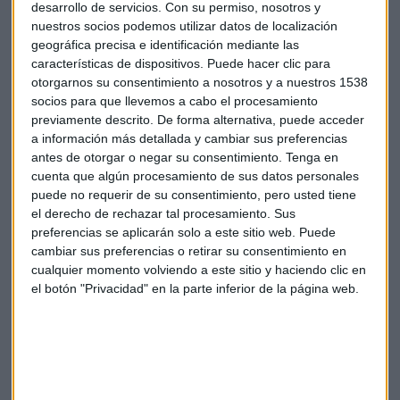
desarrollo de servicios.
Con su permiso, nosotros y
apunta a más del 20% en los próximos cinco años. "Cuando
nuestros socios podemos utilizar datos de localización
invertimos en fondos y de forma seria, lo hacemos a largo
geográfica precisa e identificación mediante las
plazo", recuerda. "Si se hace a corto plazo hay un 50% de
características de dispositivos. Puede hacer clic para
probabilidades de perder dinero", añade.
otorgarnos su consentimiento a nosotros y a nuestros 1538
socios para que llevemos a cabo el procesamiento
previamente descrito. De forma alternativa, puede acceder
a información más detallada y cambiar sus preferencias
antes de otorgar o negar su consentimiento.
Tenga en
cuenta que algún procesamiento de sus datos personales
EEUU
Tecnología
Europa
Inverdif
puede no requerir de su consentimiento, pero usted tiene
el derecho de rechazar tal procesamiento. Sus
preferencias se aplicarán solo a este sitio web. Puede
cambiar sus preferencias o retirar su consentimiento en
cualquier momento volviendo a este sitio y haciendo clic en
el botón "Privacidad" en la parte inferior de la página web.
Suscríbete a nuestros boletines
Te enviaremos las noticias más importantes del día