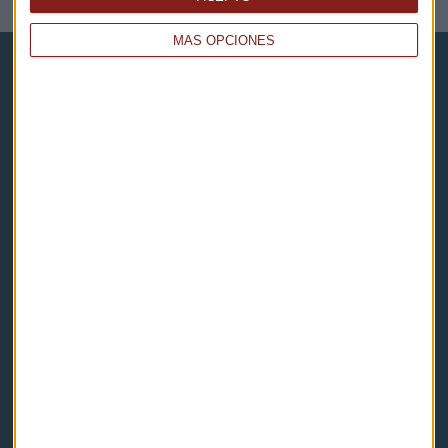
MÁS OPCIONES
Capital Radio
Noticias
Eventos
Consultorios
Programas y podcasts
Contacto & Legal