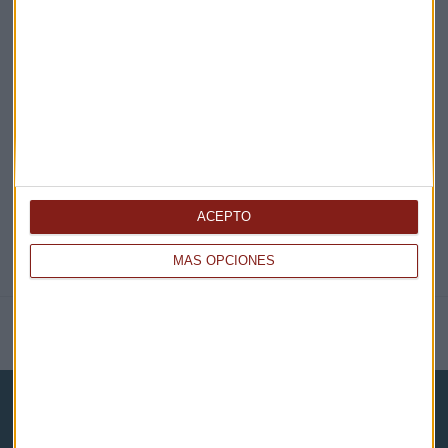
EN DIRECTO
@CAPITALRADIOB
ACEPTO
MÁS OPCIONES
NOTICIAS RELACIONADAS