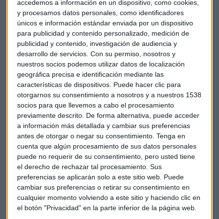
accedemos a información en un dispositivo, como cookies,
señalan.
y procesamos datos personales, como identificadores
únicos e información estándar enviada por un dispositivo
Otro de los ingredientes de esta receta es "la macedonia de
para publicidad y contenido personalizado, medición de
fondos que tenemos nos han permitido conseguir estas
publicidad y contenido, investigación de audiencia y
desarrollo de servicios.
Con su permiso, nosotros y
rentabilidades", destaca el director de desarrollo de negocio
nuestros socios podemos utilizar datos de localización
de la compañía en los micrófonos de Capital, la Bolsa y la
geográfica precisa e identificación mediante las
Vida.
características de dispositivos. Puede hacer clic para
otorgarnos su consentimiento a nosotros y a nuestros 1538
"Lo que le pase a una empresa particular o a un país nos
socios para que llevemos a cabo el procesamiento
importa bien poco, porque tenemos 20.000 posiciones. Esto
previamente descrito. De forma alternativa, puede acceder
no lastra la rentabilidad, sino que la aumenta", añade.
a información más detallada y cambiar sus preferencias
antes de otorgar o negar su consentimiento.
Tenga en
Amplia volatilidad
cuenta que algún procesamiento de sus datos personales
puede no requerir de su consentimiento, pero usted tiene
Este
2020, la
volatilidad
"ha
sido
complicada
controlarla
,
el derecho de rechazar tal procesamiento. Sus
pero
ha
sido
un
año
excepcional
con una
pandemia
global
y
preferencias se aplicarán solo a este sitio web. Puede
el
pánico
cundió
",
narra
Moreno
. "
Habrá
que ver
qué
fondos
cambiar sus preferencias o retirar su consentimiento en
cualquier momento volviendo a este sitio y haciendo clic en
continúan
en las
carteras
y
animamos
a que
nuestros
el botón "Privacidad" en la parte inferior de la página web.
clientes
examinen
sus carteras", sentencia.