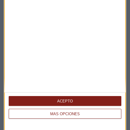
MERCADOS
¿Cómo funciona el modelo "rompedor" de Finizens?
Javier Luengo
ACEPTO
MÁS OPCIONES
CONTENIDO PATROCINADO